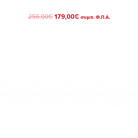
Original
Η
256,00
€
179,00
€
συμπ. Φ.Π.Α.
price
τρέχουσα
was:
τιμή
256,00€.
είναι:
179,00€.