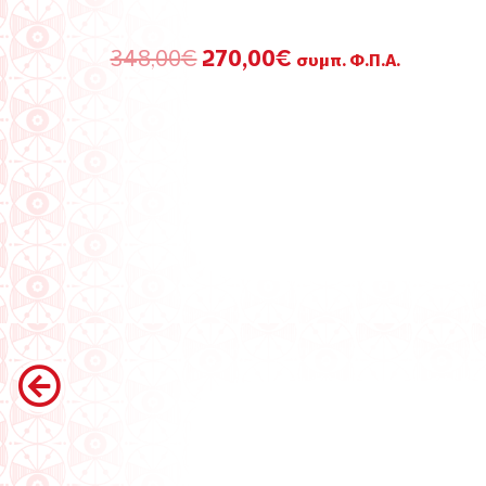
Original
Η
348,00
€
270,00
€
συμπ. Φ.Π.Α.
price
τρέχουσα
was:
τιμή
348,00€.
είναι:
270,00€.