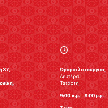
ή 87,
Ωράριο λειτουργίας
Δευτέρα
νίκη,
Τετάρτη
9:00 π.μ. – 8:00 μ.μ.