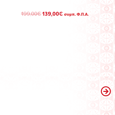
Original
Η
199,00
€
139,00
€
συμπ. Φ.Π.Α.
price
τρέχουσα
was:
τιμή
199,00€.
είναι:
139,00€.