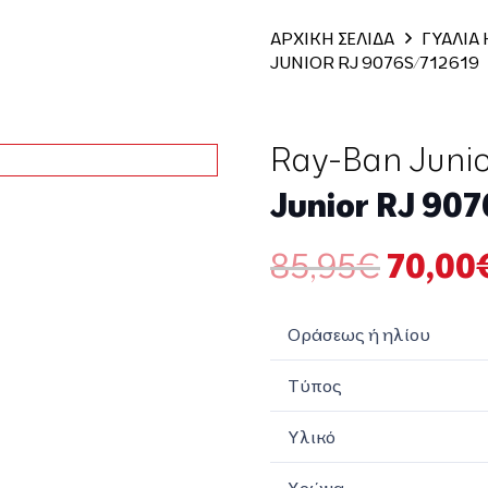
ΑΡΧΙΚΗ ΣΕΛΙΔΑ
ΓΥΑΛΙΑ
JUNIOR RJ 9076S/712619
Ray-Ban Juni
Junior RJ 90
Origin
85,95
€
70,00
price
was:
Οράσεως ή ηλίου
85,95
Τύπος
Υλικό