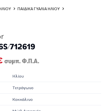
 ΗΛΙΟΥ
ΠΑΙΔΙΚΑ ΓΥΑΛΙΑ ΗΛΙΟΥ
or
76S/712619
al
Η
€
συμπ. Φ.Π.Α.
τρέχουσα
τιμή
Ηλίου
€.
είναι:
70,00€.
Τετράγωνο
Κοκκάλινο