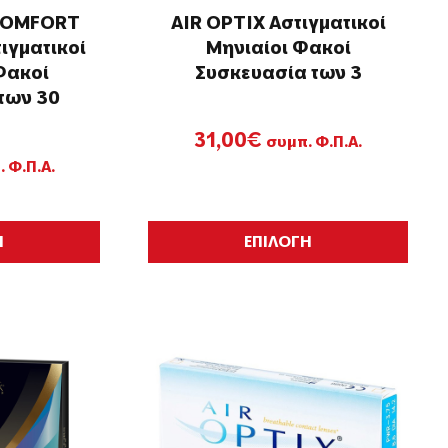
προϊόντος
προϊ
COMFORT
AIR OPTIX Αστιγματικοί
ιγματικοί
Μηνιαίοι Φακοί
Φακοί
Συσκευασία των 3
των 30
31,00
€
συμπ. Φ.Π.Α.
 Φ.Π.Α.
Αυτό
Αυτό
Η
ΕΠΙΛΟΓΗ
το
το
προϊόν
προϊ
έχει
έχει
πολλαπλές
πολλ
παραλλαγές.
παρα
Οι
Οι
επιλογές
επιλ