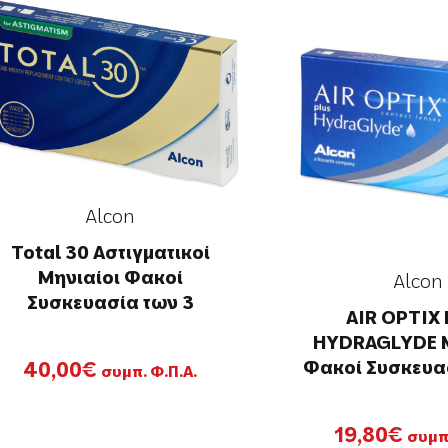
έχει
πολλαπλές
παραλλαγές.
Οι
επιλογές
μπορούν
να
επιλεγούν
Alcon
στη
Total 30 Αστιγματικοί
σελίδα
Μηνιαίοι Φακοί
Alcon
του
Συσκευασία των 3
προϊόντος
AIR OPTIX
HYDRAGLYDE Μ
Φακοί Συσκευα
40,00
€
συμπ. Φ.Π.Α.
19,80
€
συμπ.