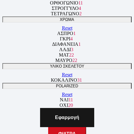
ΟΡΘΟΓΏΝΙΟ
11
ΣΤΡΟΓΓΥΛΌ
4
ΤΕΤΡΆΓΩΝΟ
2
ΧΡΩΜΑ
Reset
ΑΣΠΡΟ
1
ΓΚΡΙ
4
ΔΙΑΦΆΝΕΙΑ
1
ΛΑΔΙ
3
ΜΑΤ
22
ΜΑΎΡΟ
22
ΥΛΙΚΟ ΣΚΕΛΕΤΟΥ
Reset
ΚΟΚΆΛΙΝΟ
31
POLARIZED
Reset
ΝΑΙ
11
ΌΧΙ
20
Εφαρμογή
ΦΙΛΤΡΑ