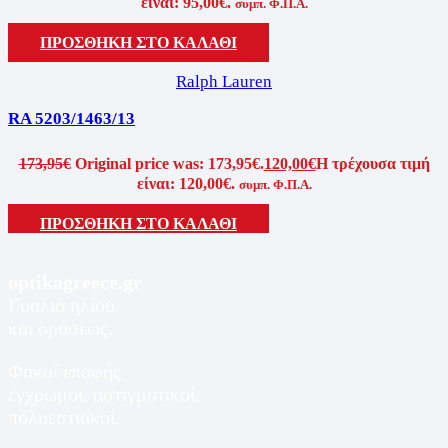
είναι: 95,00€.
συμπ. Φ.Π.Α.
ΠΡΟΣΘΉΚΗ ΣΤΟ ΚΑΛΆΘΙ
Ralph Lauren
RA 5203/1463/13
173,95
€
Original price was: 173,95€.
120,00
€
Η τρέχουσα τιμή
είναι: 120,00€.
συμπ. Φ.Π.Α.
ΠΡΟΣΘΉΚΗ ΣΤΟ ΚΑΛΆΘΙ
optikagreece.gr
Γυαλιά ηλίου
και οράσεως.
Φακοί επαφής
έγχρωμοι, αστιγματικοί,
πολυεστιακοί.