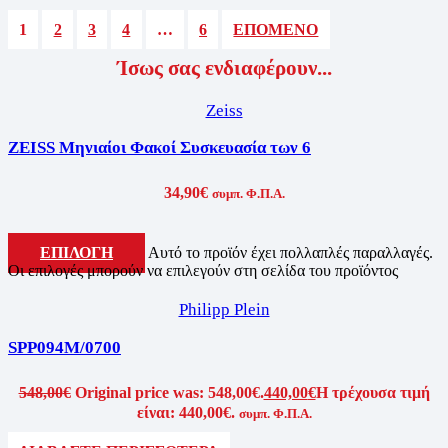
1
2
3
4
…
6
ΕΠΌΜΕΝΟ
Ίσως σας ενδιαφέρουν...
Zeiss
ZEISS Μηνιαίοι Φακοί Συσκευασία των 6
34,90
€
συμπ. Φ.Π.Α.
ΕΠΙΛΟΓΉ
Αυτό το προϊόν έχει πολλαπλές παραλλαγές.
Οι επιλογές μπορούν να επιλεγούν στη σελίδα του προϊόντος
Philipp Plein
SPP094M/0700
548,00
€
Original price was: 548,00€.
440,00
€
Η τρέχουσα τιμή
είναι: 440,00€.
συμπ. Φ.Π.Α.