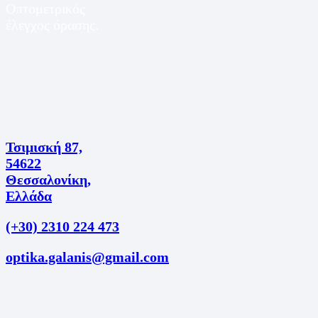
Οπτομετρικός
έλεγχος όρασης.
Τσιμισκή 87,
54622
Θεσσαλονίκη,
Ελλάδα
(+30) 2310 224 473
optika.galanis@gmail.com