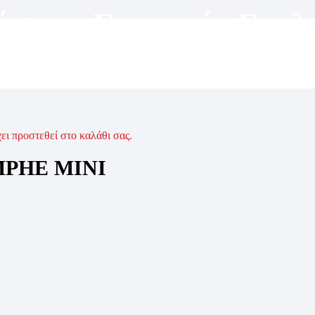
άσεως
,
Γυναικεία Γυαλ
χει προστεθεί στο καλάθι σας.
MPHE MINI