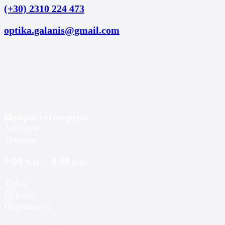
(+30) 2310 224 473
optika.galanis@gmail.com
Ωράριο λειτουργίας
Δευτέρα
Τετάρτη
9:00 π.μ. – 8:00 μ.μ.
Τρίτη
Πέμπτη
Παρασκευή