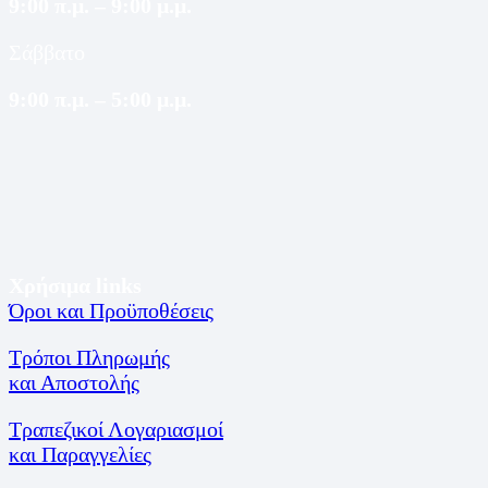
9:00 π.μ. – 9:00 μ.μ.
Σάββατο
9:00 π.μ. – 5:00 μ.μ.
Χρήσιμα links
Όροι και Προϋποθέσεις
Τρόποι Πληρωμής
και Αποστολής
Τραπεζικοί Λογαριασμοί
και Παραγγελίες