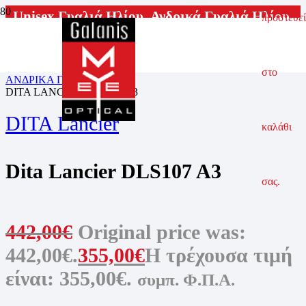
Unisex Γυαλιά Ηλίου
,
Ανδρικά Γυαλιά Ηλίου
,
προστεθεί
Γυαλιά Ηλίου
ΑΡΧΙΚΗ ΣΕΛΙΔΑ
ΓΥΑΛΙΑ ΗΛΙΟΥ
στο
ΑΝΔΡΙΚΑ ΓΥΑΛΙΑ ΗΛΙΟΥ
DITA LANCIER DLS107 A3
DITA Lancier
καλάθι
Dita Lancier DLS107 A3
σας.
442,00
€
Original price was:
442,00€.
355,00
€
Η τρέχουσα τιμή
είναι: 355,00€.
συμπ. Φ.Π.Α.