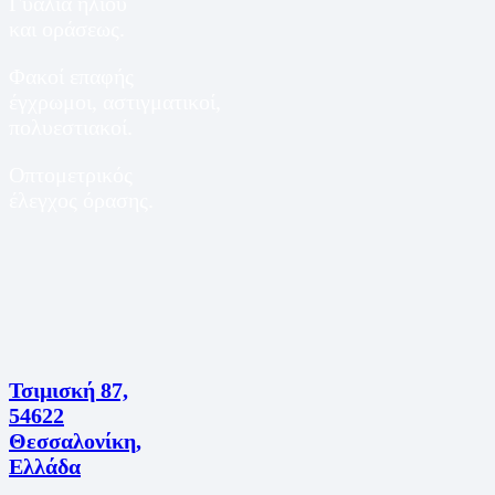
Γυαλιά ηλίου
και οράσεως.
Φακοί επαφής
έγχρωμοι, αστιγματικοί,
πολυεστιακοί.
Οπτομετρικός
έλεγχος όρασης.
Τσιμισκή 87,
54622
Θεσσαλονίκη,
Ελλάδα