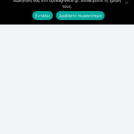
περιήγηση σας στο optikagreece.gr, αποδέχεστε τη χρήση
τους.
Τρίτη
Εντάξει
Διαβάστε περισσότερα
Πέμπτη
Παρασκευή
9:00 π.μ. – 9:00 μ.μ.
Σάββατο
9:00 π.μ. – 5:00 μ.μ.