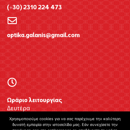
(+30) 2310 224 473
optika.galanis@gmail.com
Ωράριο λειτουργίας
Δευτέρα
Τετάρτη
Χρησιμοποιούμε cookies για να σας παρέχουμε την καλύτερη
δυνατή εμπειρία στην ιστοσελίδα μας. Εάν συνεχίσετε την
9:00 π.μ. – 8:00 μ.μ.