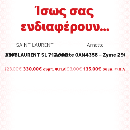
Ίσως σας
ενδιαφέρουν...
SAINT LAURENT
Arnette
 953306
SAINT LAURENT SL 712 002
Arnette 0AN4358 – Zyme 2900
Original
Η
Original
Η
423,00
€
330,00
€
193,00
€
135,00
€
.Α.
συμπ. Φ.Π.Α.
συμπ. Φ.Π.Α.
σα
price
τρέχουσα
price
τρέχουσα
was:
τιμή
was:
τιμή
423,00€.
είναι:
193,00€.
είναι:
.
330,00€.
135,00€.