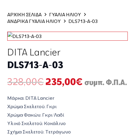
ΑΡΧΙΚΗ ΣΕΛΙΔΑ
ΓΥΑΛΙΑ ΗΛΙΟΥ
ΑΝΔΡΙΚΑ ΓΥΑΛΙΑ ΗΛΙΟΥ
DLS713-A-03
DITA Lancier
DLS713-A-03
Original
Η
328,00
€
235,00
€
συμπ. Φ.Π.Α.
price
τρέχουσα
was:
τιμή
Μάρκα: DITA Lancier
328,00€.
είναι:
Χρώμα Σκελετού: Γκρι
235,00€.
Χρώμα Φακών: Γκρι/Λαδί
Υλικό Σκελετού: Κοκάλινο
Σχήμα Σκελετού: Τετράγωνο