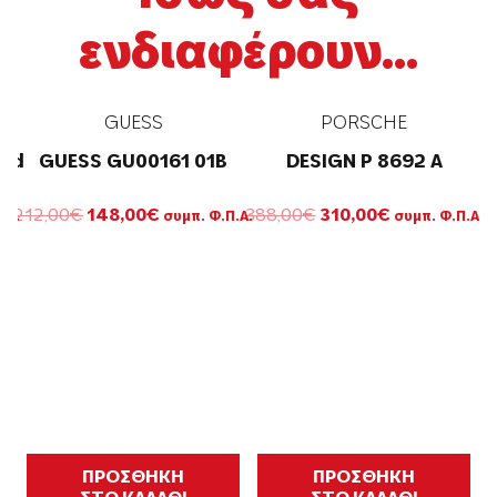
ενδιαφέρουν...
GUESS
PORSCHE
zed
GUESS GU00161 01B
DESIGN P 8692 A
Original
Η
Original
Η
212,00
€
148,00
€
388,00
€
310,00
€
.Α.
συμπ. Φ.Π.Α.
συμπ. Φ.Π.Α.
σα
price
τρέχουσα
price
τρέχουσα
was:
τιμή
was:
τιμή
212,00€.
είναι:
388,00€.
είναι:
148,00€.
310,00€.
ΠΡΟΣΘΗΚΗ
ΠΡΟΣΘΗΚΗ