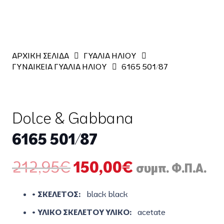
ΑΡΧΙΚΗ ΣΕΛΙΔΑ
ΓΥΑΛΙΑ ΗΛΙΟΥ
ΓΥΝΑΙΚΕΙΑ ΓΥΑΛΙΑ ΗΛΙΟΥ
6165 501/87
Dolce & Gabbana
6165 501/87
Original
Η
212,95
€
150,00
€
συμπ. Φ.Π.Α.
price
τρέχουσα
was:
τιμή
• ΣΚΕΛΕΤΟΣ:
black black
212,95€.
είναι:
• ΥΛΙΚΟ ΣΚΕΛΕΤΟΥ ΥΛΙΚΟ:
acetate
150,00€.