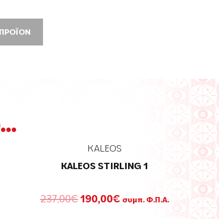
 ΠΡΟΪΟΝ
..
KALEOS
KALEOS STIRLING 1
Original
Η
237,00
€
190,00
€
συμπ. Φ.Π.Α.
price
τρέχουσα