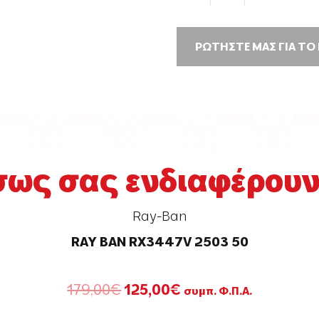
ΡΩΤΗΣΤΕ ΜΑΣ ΓΙΑ ΤΟ
σως σας ενδιαφέρουν.
Ray-Ban
RAY BAN RX3447V 2503 50
Original
Η
179,00
€
125,00
€
συμπ. Φ.Π.Α.
price
τρέχουσα