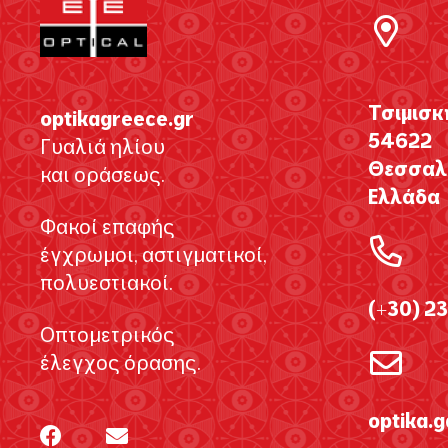
Τσιμισκ
optikagreece.gr
54622
Γυαλιά ηλίου
Θεσσαλο
και οράσεως.
Ελλάδα
Φακοί επαφής
έγχρωμοι, αστιγματικοί,
πολυεστιακοί.
(+30) 2
Οπτομετρικός
έλεγχος όρασης.
optika.