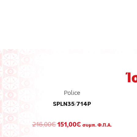
Ί
Police
SPLN35/714P
Original
Η
216,00
€
151,00
€
συμπ. Φ.Π.Α.
price
τρέχουσα