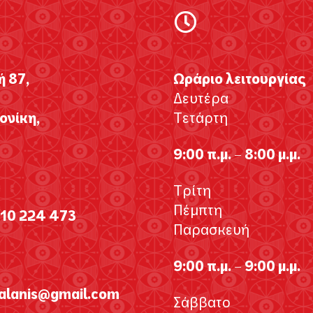
ή 87,
Ωράριο λειτουργίας
Δευτέρα
νίκη,
Τετάρτη
9:00 π.μ. – 8:00 μ.μ.
Τρίτη
Πέμπτη
310 224 473
Παρασκευή
9:00 π.μ. – 9:00 μ.μ.
galanis@gmail.com
Σάββατο