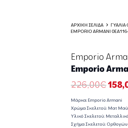
ΑΡΧΙΚΗ ΣΕΛΙΔΑ
ΓΥΑΛΙΑ
EMPORIO ARMANI 0EA116
Emporio Arma
Emporio Arma
Orig
226,00
€
158,
pric
was:
Μάρκα:
Emporio Armani
226,
Χρώμα Σκελετού: Ματ
Μαύ
Υλικό Σκελετού: Μεταλλικ
Σχήμα Σκελετού:
Ορθογών