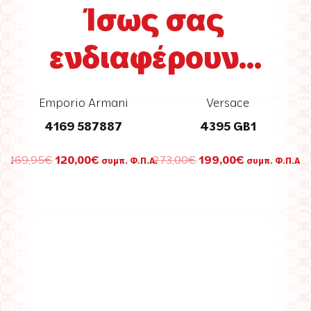
Ίσως σας
ενδιαφέρουν...
Emporio Armani
Versace
4169 587887
4395 GB1
Original
Η
Original
Η
169,95
€
120,00
€
273,00
€
199,00
€
.Α.
συμπ. Φ.Π.Α.
συμπ. Φ.Π.Α.
σα
price
τρέχουσα
price
τρέχουσα
was:
τιμή
was:
τιμή
169,95€.
είναι:
273,00€.
είναι:
.
120,00€.
199,00€.