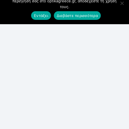
περιήγηση σας στο optikagreece.gr, αποδέχεστε τη χρήση
Ωράριο λειτουργίας
τους.
Δευτέρα
Εντάξει
Διαβάστε περισσότερα
Τετάρτη
9:00 π.μ. – 8:00 μ.μ.
Τρίτη
Πέμπτη
Παρασκευή
9:00 π.μ. – 9:00 μ.μ.
Σάββατο
9:00 π.μ. – 5:00 μ.μ.