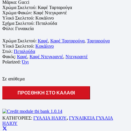
Μάρκα:
Gucci
Χρώμα Σκελετού: Καφέ Ταρταρούγα
Χρώμα Φακών: Καφέ Ντεγκραντέ
Υλικό Σκελετού:
Κοκάλινο
Σχήμα Σκελετού: Πεταλούδα
Φύλο: Γυναικεία
Χρώμα Σκελετού:
Καφέ
,
Καφέ Ταρταρούγα
,
Ταρταρούγα
Υλικό Σκελετού:
Κοκάλινο
Στυλ:
Πεταλούδα
Φακός:
Καφέ
,
Καφέ Ντεγκραντέ
,
Ντεγκραντέ
Polarized:
Όχι
Σε απόθεμα
ΠΡΟΣΘΗΚΗ ΣΤΟ ΚΑΛΑΘΙ
ΚΑΤΗΓΟΡΙΕΣ:
ΓΥΑΛΙΑ ΗΛΙΟΥ
,
ΓΥΝΑΙΚΕΙΑ ΓΥΑΛΙΑ
ΗΛΙΟΥ