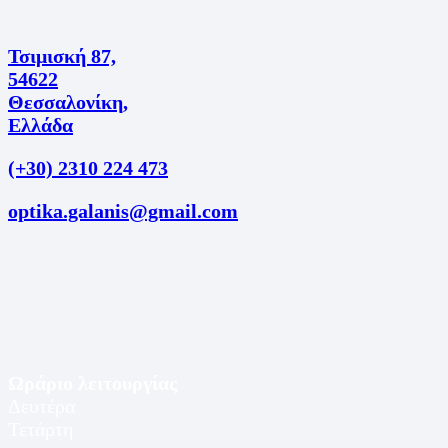
Τσιμισκή 87,
54622
Θεσσαλονίκη,
Ελλάδα
(+30) 2310 224 473
optika.galanis@gmail.com
Ωράριο λειτουργίας
Δευτέρα
Τετάρτη