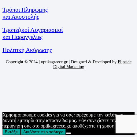
Τρόποι Πληρωμής
και Αποστολής
Τραπεζικοί Λογαριασμοί
και Παραγγελίες
Πολιτική Ακύρωσης
Copyright © 2024 | optikagreece.gr | Designed & Developed by
Flipside
Digital Marketing
Χρησιμοποιούμε cookies για να σας παρέχουμε την καλύτερη
δυνατή εμπειρία στην ιστοσελίδα μας. Εάν συνεχίσετε την
περιήγηση σας στο optikagreece.gr, αποδέχεστε τη χρήση τους.
Εντάξει
Διαβάστε περισσότερα