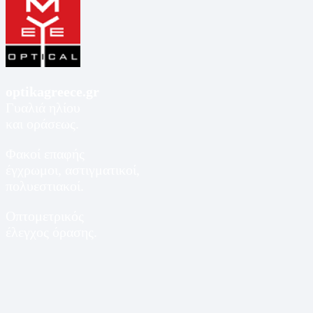
optikagreece.gr
Γυαλιά ηλίου
και οράσεως.
Φακοί επαφής
έγχρωμοι, αστιγματικοί,
πολυεστιακοί.
Οπτομετρικός
έλεγχος όρασης.