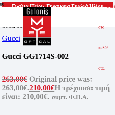
Γυαλιά Ηλίου
,
Γυναικεία Γυαλιά Ηλίου
προστεθεί
ΑΡΧΙΚΗ ΣΕΛΙΔΑ
ΓΥΑΛΙΑ ΗΛΙΟΥ
ΓΥΝΑΙΚΕΙΑ ΓΥΑΛΙΑ ΗΛΙΟΥ
GUCCI GG1714S-002
στο
Gucci
καλάθι
Gucci GG1714S-002
σας.
263,00
€
Original price was:
263,00€.
210,00
€
Η τρέχουσα τιμή
είναι: 210,00€.
συμπ. Φ.Π.Α.