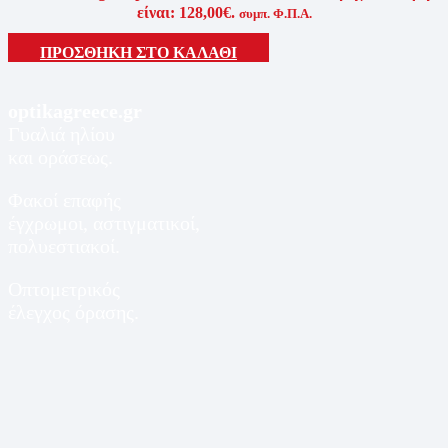
είναι: 128,00€.
συμπ. Φ.Π.Α.
ΠΡΟΣΘΗΚΗ ΣΤΟ ΚΑΛΑΘΙ
optikagreece.gr
Γυαλιά ηλίου
και οράσεως.
Φακοί επαφής
έγχρωμοι, αστιγματικοί,
πολυεστιακοί.
Οπτομετρικός
έλεγχος όρασης.