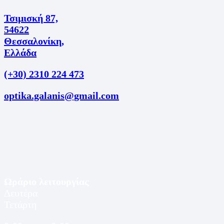
Τσιμισκή 87,
54622
Θεσσαλονίκη,
Ελλάδα
(+30) 2310 224 473
optika.galanis@gmail.com
Ωράριο λειτουργίας
Δευτέρα
Τετάρτη