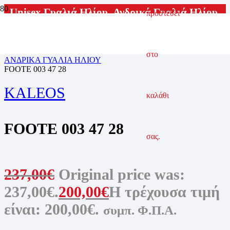
Unisex Γυαλιά Ηλίου
,
Ανδρικά Γυαλιά Ηλίου
,
προστεθεί
Γυναικεία Γυαλιά Ηλίου
ΑΡΧΙΚΗ ΣΕΛΙΔΑ
ΓΥΑΛΙΑ ΗΛΙΟΥ
στο
ΑΝΔΡΙΚΑ ΓΥΑΛΙΑ ΗΛΙΟΥ
FOOTE 003 47 28
KALEOS
καλάθι
FOOTE 003 47 28
σας.
237,00
€
Original price was:
237,00€.
200,00
€
Η τρέχουσα τιμή
είναι: 200,00€.
συμπ. Φ.Π.Α.