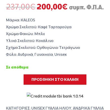
Original
Η
237,00
€
200,00
€
συμπ. Φ.Π.Α.
price
τρέχουσα
was:
τιμή
Μάρκα: KALEOS
237,00€.
είναι:
Χρώμα Σκελετού: Καφέ Ταρταρούγα
200,00€.
Χρώμα Φακών: Μπλε
Υλικό Σκελετού: Κοκάλινο
Σχήμα Σκελετού: Ορθογώνιο/Τετράγωνο
Φύλο: Ανδρικά, Γυναικεία, Unisex
Σε απόθεμα
ΠΡΟΣΘΗΚΗ ΣΤΟ ΚΑΛΑΘΙ
ΚΑΤΗΓΟΡΙΕΣ:
UNISEX ΓΥΑΛΙΑ ΗΛΙΟΥ
,
ΑΝΔΡΙΚΑ ΓΥΑΛΙΑ