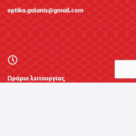
optika.galanis@gmail.com
Ωράριο λειτουργίας
Δευτέρα
Τετάρτη
9:00 π.μ. – 8:00 μ.μ.
Τρίτη
Πέμπτη