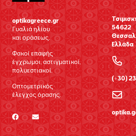
Τσιμισκ
optikagreece.gr
54622
Γυαλιά ηλίου
Θεσσαλο
και οράσεως.
Ελλάδα
Φακοί επαφής
έγχρωμοι, αστιγματικοί,
πολυεστιακοί.
(+30) 2
Οπτομετρικός
έλεγχος όρασης.
optika.