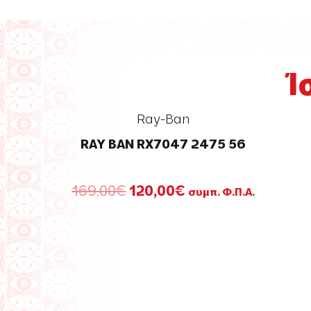
Ί
Ray-Ban
RAY BAN RX7047 2475 56
Original
Η
169,00
€
120,00
€
συμπ. Φ.Π.Α.
price
τρέχουσα
was:
τιμή
169,00€.
είναι:
120,00€.