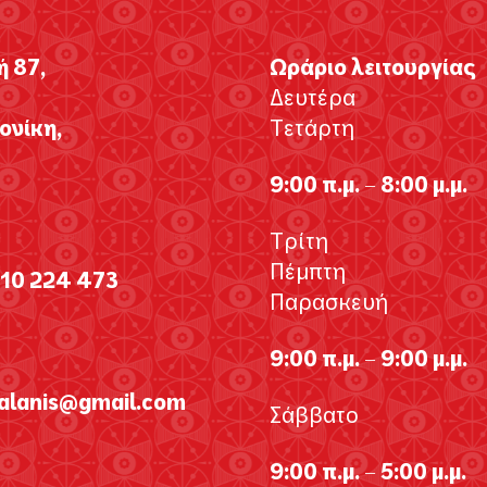
ή 87,
Ωράριο λειτουργίας
Δευτέρα
νίκη,
Τετάρτη
9:00 π.μ. – 8:00 μ.μ.
Τρίτη
Πέμπτη
310 224 473
Παρασκευή
9:00 π.μ. – 9:00 μ.μ.
galanis@gmail.com
Σάββατο
9:00 π.μ. – 5:00 μ.μ.