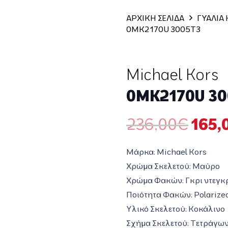
ΑΡΧΙΚΗ ΣΕΛΙΔΑ
ΓΥΑΛΙΑ
0MK2170U 3005T3
Michael Kors
0MK2170U 3
Origi
236,00
€
165,
price
was:
Μάρκα: Michael Kors
236,
Χρώμα Σκελετού: Μαύρο
Χρώμα Φακών: Γκρι ντεγκ
Ποιότητα Φακών: Polarize
Υλικό Σκελετού: Κοκάλινο
Σχήμα Σκελετού: Τετράγω