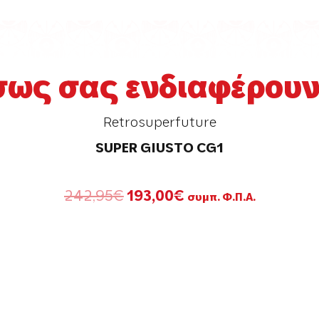
σως σας ενδιαφέρουν.
Retrosuperfuture
SUPER GIUSTO CG1
Original
Η
242,95
€
193,00
€
συμπ. Φ.Π.Α.
price
τρέχουσα
was:
τιμή
242,95€.
είναι:
193,00€.