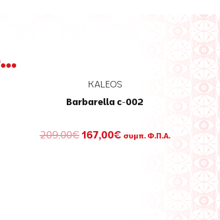
..
KALEOS
Barbarella c-002
Original
Η
209,00
€
167,00
€
συμπ. Φ.Π.Α.
price
τρέχουσα
was:
τιμή
209,00€.
είναι:
167,00€.