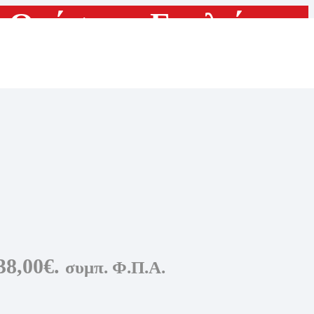
ά Οράσεως
,
Γυαλιά
Οράσεως
38,00€.
συμπ. Φ.Π.Α.