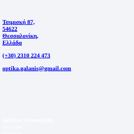
Τσιμισκή 87,
54622
Θεσσαλονίκη,
Ελλάδα
(+30) 2310 224 473
optika.galanis@gmail.com
Ωράριο λειτουργίας
Δευτέρα
Τετάρτη