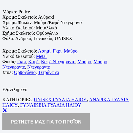
Μάρκα: Police
Χρώμα Σκελετού: Ανθρακί
Χρώμα Φακών: Μαύρο/Καφέ Ντεγκραντέ
Υλικό Σκελετού: Μεταλλικό
Σχήμα Σκελετού: Ορθογώνιο
Φύλο: Ανδρικά, Γυναικεία, UNISEX
Χρώμα Σκελετού:
Ασημί
,
Γκρι
,
Μαύρο
Υλικό Σκελετού:
Metal
Φακός:
Γκρι
,
Καφέ
,
Καφέ Ντεγκραντέ
,
Μαύρο
,
Μαύρο
Ντεγκραντέ
,
Ντεγκραντέ
Στυλ:
Ορθογώνιο
,
Τετράγωνο
Εξαντλημένο
ΚΑΤΗΓΟΡΙΕΣ:
UNISEX ΓΥΑΛΙΑ ΗΛΙΟΥ
,
ΑΝΔΡΙΚΑ ΓΥΑΛΙΑ
ΗΛΙΟΥ
,
ΓΥΝΑΙΚΕΙΑ ΓΥΑΛΙΑ ΗΛΙΟΥ
ΡΩΤΗΣΤΕ ΜΑΣ ΓΙΑ ΤΟ ΠΡΟΪΟΝ