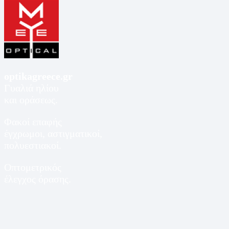
optikagreece.gr
Γυαλιά ηλίου
και οράσεως.
Φακοί επαφής
έγχρωμοι, αστιγματικοί,
πολυεστιακοί.
Οπτομετρικός
έλεγχος όρασης.