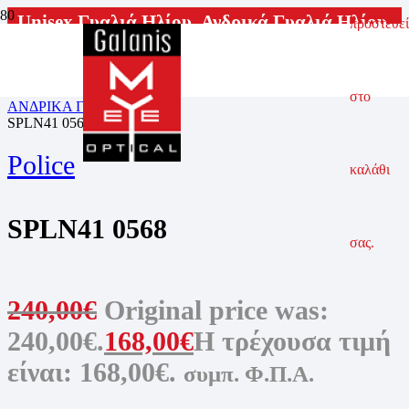
Unisex Γυαλιά Ηλίου
,
Ανδρικά Γυαλιά Ηλίου
,
προστεθεί
Γυναικεία Γυαλιά Ηλίου
ΑΡΧΙΚΗ ΣΕΛΙΔΑ
ΓΥΑΛΙΑ ΗΛΙΟΥ
στο
ΑΝΔΡΙΚΑ ΓΥΑΛΙΑ ΗΛΙΟΥ
SPLN41 0568
Police
καλάθι
SPLN41 0568
σας.
240,00
€
Original price was:
240,00€.
168,00
€
Η τρέχουσα τιμή
είναι: 168,00€.
συμπ. Φ.Π.Α.