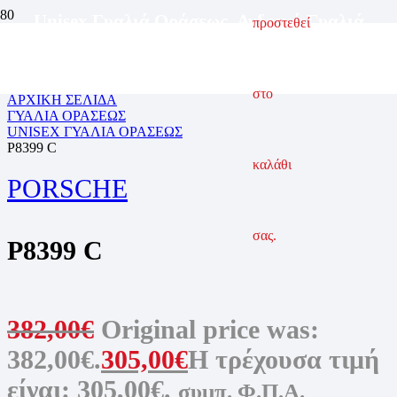
Unisex Γυαλιά Οράσεως
,
Ανδρικά Γυαλιά
προστεθεί
Οράσεως
,
Γυαλιά Οράσεως
,
Γυναικεία Γυαλιά
Οράσεως
στο
ΑΡΧΙΚΗ ΣΕΛΙΔΑ
ΓΥΑΛΙΑ ΟΡΑΣΕΩΣ
UNISEX ΓΥΑΛΙΑ ΟΡΑΣΕΩΣ
P8399 C
καλάθι
PORSCHE
σας.
P8399 C
382,00
€
Original price was:
382,00€.
305,00
€
Η τρέχουσα τιμή
είναι: 305,00€.
συμπ. Φ.Π.Α.