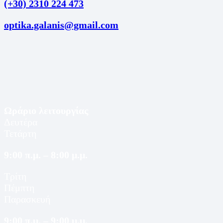
(+30) 2310 224 473
optika.galanis@gmail.com
Ωράριο λειτουργίας
Δευτέρα
Τετάρτη
9:00 π.μ. – 8:00 μ.μ.
Τρίτη
Πέμπτη
Παρασκευή
9:00 π.μ. – 9:00 μ.μ.