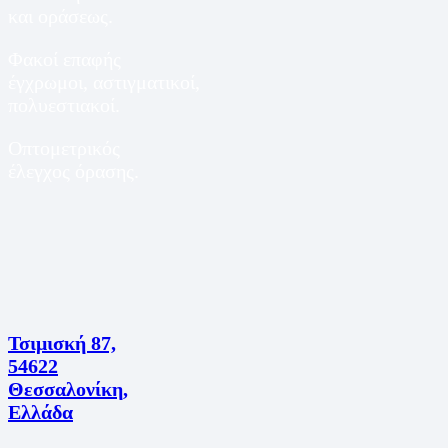
και οράσεως.
Φακοί επαφής
έγχρωμοι, αστιγματικοί,
πολυεστιακοί.
Οπτομετρικός
έλεγχος όρασης.
Τσιμισκή 87,
54622
Θεσσαλονίκη,
Ελλάδα