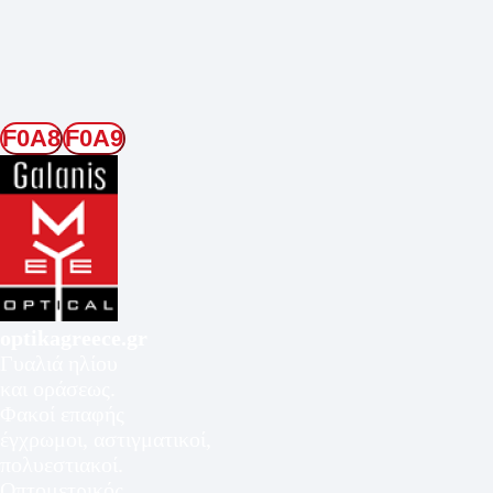
optikagreece.gr
Γυαλιά ηλίου
και οράσεως.
Φακοί επαφής
έγχρωμοι, αστιγματικοί,
πολυεστιακοί.
Οπτομετρικός