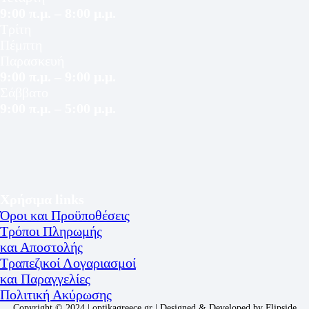
9:00 π.μ. – 8:00 μ.μ.
Τρίτη
Πέμπτη
Παρασκευή
9:00 π.μ. – 9:00 μ.μ.
Σάββατο
9:00 π.μ. – 5:00 μ.μ.
Χρήσιμα links
Όροι και Προϋποθέσεις
Τρόποι Πληρωμής
και Αποστολής
Τραπεζικοί Λογαριασμοί
και Παραγγελίες
Πολιτική Ακύρωσης
Copyright © 2024 | optikagreece.gr | Designed & Developed by
Flipside