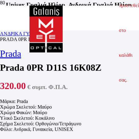
Unisex Γυαλιά Ηλίου
,
Ανδρικά Γυαλιά Ηλίου
,
προστεθεί
Γυαλιά Ηλίου
,
Γυναικεία Γυαλιά Ηλίου
ΑΡΧΙΚΗ ΣΕΛΙΔΑ
ΓΥΑΛΙΑ ΗΛΙΟΥ
στο
ΑΝΔΡΙΚΑ ΓΥΑΛΙΑ ΗΛΙΟΥ
PRADA 0PR D11S 16K08Z
Prada
καλάθι
Prada 0PR D11S 16K08Z
σας.
320.00
€ συμπ. Φ.Π.Α.
Μάρκα:
Prada
Χρώμα Σκελετού: Μαύρο
Χρώμα Φακών: Μαύρο
Υλικό Σκελετού: Κοκάλινο
Σχήμα Σκελετού: Ορθογώνιο/Τετράγωνο
Φύλο: Ανδρικά,
Γυναικεία, UNISEX