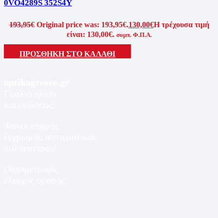
0VO4289S 352S4Y
193,95
€
Original price was: 193,95€.
130,00
€
Η τρέχουσα τιμή
είναι: 130,00€.
συμπ. Φ.Π.Α.
ΠΡΟΣΘΗΚΗ ΣΤΟ ΚΑΛΑΘΙ
optikagreece.gr
Γυαλιά ηλίου
και οράσεως.
Φακοί επαφής
έγχρωμοι, αστιγματικοί,
πολυεστιακοί.
Οπτομετρικός
έλεγχος όρασης.