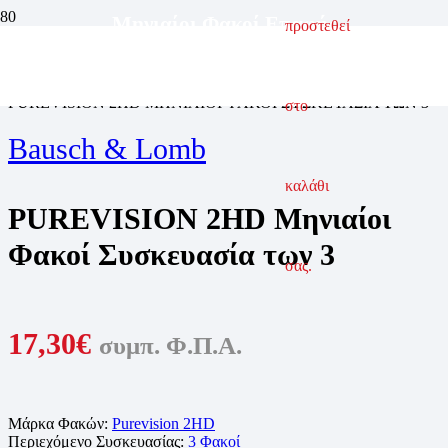
Μηνιαίοι Φακοί Επαφής
προστεθεί
ΑΡΧΙΚΗ ΣΕΛΙΔΑ
ΦΑΚΟΙ ΕΠΑΦΗΣ
ΜΗΝΙΑΙΟΙ ΦΑΚΟΙ ΕΠΑΦΗΣ
PUREVISION 2HD ΜΗΝΙΑΙΟΙ ΦΑΚΟΙ ΣΥΣΚΕΥΑΣΙΑ ΤΩΝ 3
στο
Bausch & Lomb
καλάθι
PUREVISION 2HD Μηνιαίοι
Φακοί Συσκευασία των 3
σας.
17,30
€
συμπ. Φ.Π.Α.
Μάρκα Φακών:
Purevision 2HD
Περιεχόμενο Συσκευασίας:
3 Φακοί