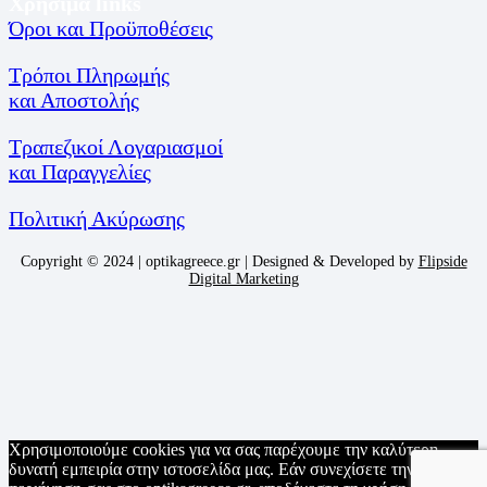
Χρήσιμα links
Όροι και Προϋποθέσεις
Τρόποι Πληρωμής
και Αποστολής
Τραπεζικοί Λογαριασμοί
και Παραγγελίες
Πολιτική Ακύρωσης
Copyright © 2024 | optikagreece.gr | Designed & Developed by
Flipside
Digital Marketing
Χρησιμοποιούμε cookies για να σας παρέχουμε την καλύτερη
δυνατή εμπειρία στην ιστοσελίδα μας. Εάν συνεχίσετε την