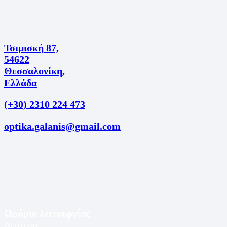
Τσιμισκή 87,
54622
Θεσσαλονίκη,
Ελλάδα
(+30) 2310 224 473
optika.galanis@gmail.com
Ωράριο λειτουργίας
Δευτέρα