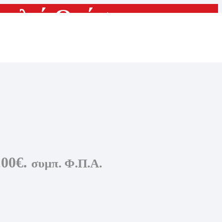
Γυαλιά Οράσεως
,00€.
συμπ. Φ.Π.Α.