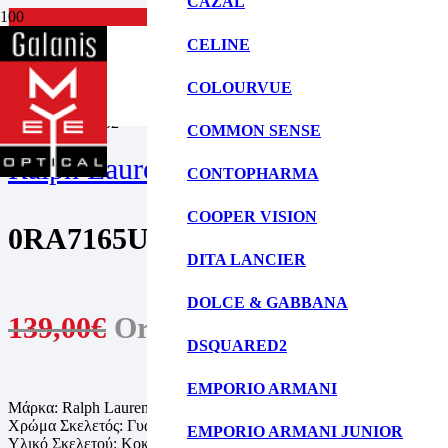
CAZAL
Unisex Γυαλι
CELINE
ΑΡΧΙΚΗ ΣΕΛΙΔΑ
ΓΥΑΛΙΑ ΟΡΑΣΕΩΣ
COLOURVUE
UNISEX ΓΥΑΛΙΑ ΟΡΑΣΕΩΣ
0RA7165U 5802
COMMON SENSE
Ralph Lauren
CONTOPHARMA
COOPER VISION
0RA7165U 5802
DITA LANCIER
DOLCE & GABBANA
139,00
€
Original price was: 139,0
DSQUARED2
EMPORIO ARMANI
Μάρκα: Ralph Lauren
Χρώμα Σκελετός: Γυαλιστερό διαφανές μπεζ
EMPORIO ARMANI JUNIOR
Υλικό Σκελετού: Κοκάλινο