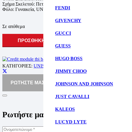
Σχήμα Σκελετού: Πεταλούδα
FENDI
Φύλο: Γυναικεία, UNISEX
GIVENCHY
Σε απόθεμα
GUCCI
ΠΡΟΣΘΗΚΗ ΣΤΟ ΚΑΛΑΘΙ
GUESS
HUGO BOSS
ΚΑΤΗΓΟΡΙΕΣ:
UNISEX ΓΥΑΛΙΑ ΟΡΑΣΕΩΣ
,
ΓΥΝΑΙΚΕΙΑ ΓΥΑ
JIMMY CHOO
ΡΩΤΗΣΤΕ ΜΑΣ ΓΙΑ ΤΟ ΠΡΟΪΟΝ
JOHNSON AND JOHNSON
JUST CAVALLI
KALEOS
Ρωτήστε μας για το προϊόν
LUCYD LYTE