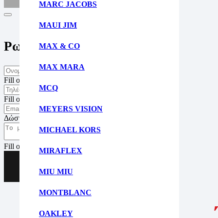
MARC JACOBS
MAUI JIM
Ρωτήστε μας για το προϊόν
MAX & CO
MAX MARA
Fill out this field
MCQ
Fill out this field
MEYERS VISION
Δώστε μια έγκυρη ηλ. διεύθυνση.
MICHAEL KORS
Fill out this field
MIRAFLEX
Αποστολή
MIU MIU
MONTBLANC
OAKLEY