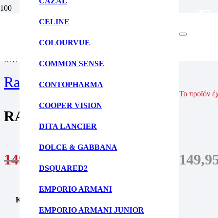
CAZAL
Γ
CELINE
ΑΡΧΙΚΗ ΣΕΛΙΔΑ
ΓΥΑΛΙΑ ΟΡΑΣΕΩΣ
COLOURVUE
ΓΥΝΑΙΚΕΙΑ ΓΥΑΛΙΑ ΟΡΑΣΕΩΣ
RA7141 6008
COMMON SENSE
Ralph Lauren
CONTOPHARMA
Το προϊόν έ
COOPER VISION
RA7141 6008
DITA LANCIER
DOLCE & GABBANA
149,95
€
Original price was: 149,9
DSQUARED2
EMPORIO ARMANI
Κατηγορία
Γυαλιά
EMPORIO ARMANI JUNIOR
Γένος
Γυναίκα