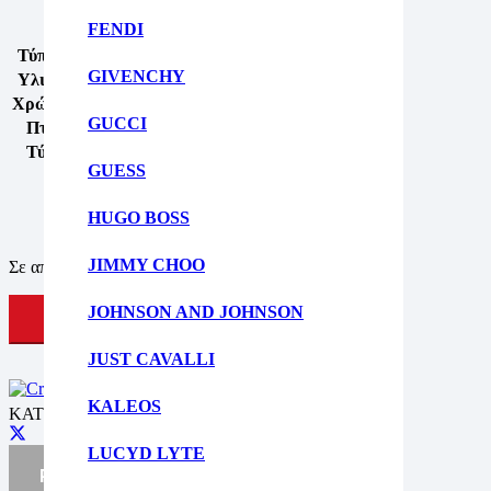
Θέμα
ΜΟΝΤΕΡΝΟ
FENDI
Σχήμα
ΜΑΤΙ ΓΑΤΑΣ
Τύπος πλαισίου
ΠΛΗΡΗ ΖΑΝΤΑ
GIVENCHY
Υλικό πλαισίου
Πλαστική ύλη
Χρώμα πλαισίου
ΒΙΟΛΕΤΑ
GUCCI
Πτυσσόμενος
Οχι
Τύπος φακού
Πρότυπο
GUESS
Μέγεθος
54
Γέφυρα
17
HUGO BOSS
JIMMY CHOO
Σε απόθεμα
JOHNSON AND JOHNSON
ΠΡΟΣΘΗΚΗ ΣΤΟ ΚΑΛΑΘΙ
JUST CAVALLI
KALEOS
ΚΑΤΗΓΟΡΙΕΣ:
ΓΥΝΑΙΚΕΙΑ ΓΥΑΛΙΑ ΟΡΑΣΕΩΣ
LUCYD LYTE
ΡΩΤΗΣΤΕ ΜΑΣ ΓΙΑ ΤΟ ΠΡΟΪΟΝ