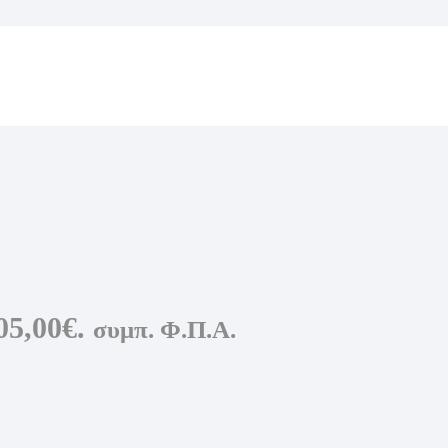
ως
05,00€.
συμπ. Φ.Π.Α.