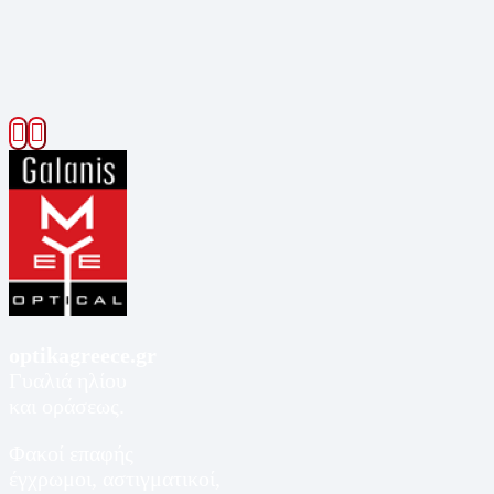
optikagreece.gr
Γυαλιά ηλίου
και οράσεως.
Φακοί επαφής
έγχρωμοι, αστιγματικοί,