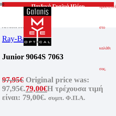
Παιδικά Γυαλιά Ηλίου
προστεθεί
ΑΡΧΙΚΗ ΣΕΛΙΔΑ
ΓΥΑΛΙΑ ΗΛΙΟΥ
ΠΑΙΔΙΚΑ ΓΥΑΛΙΑ ΗΛΙΟΥ
JUNIOR 9064S 7063
στο
Ray-Ban Junior
καλάθι
Junior 9064S 7063
σας.
97,95
€
Original price was:
97,95€.
79,00
€
Η τρέχουσα τιμή
είναι: 79,00€.
συμπ. Φ.Π.Α.