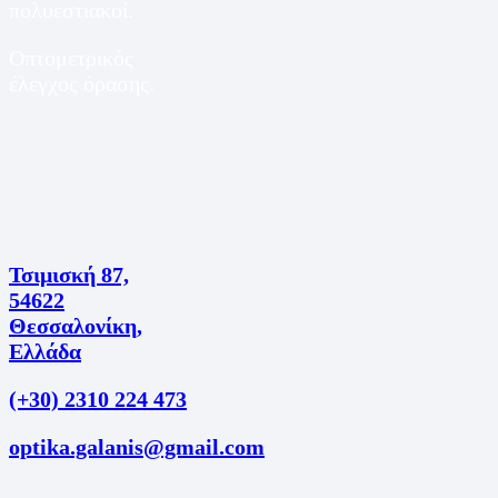
πολυεστιακοί.
Οπτομετρικός
έλεγχος όρασης.
Τσιμισκή 87,
54622
Θεσσαλονίκη,
Ελλάδα
(+30) 2310 224 473
optika.galanis@gmail.com