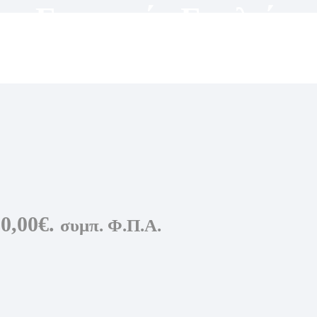
ου
,
Γυναικεία Γυαλιά
0,00€.
συμπ. Φ.Π.Α.