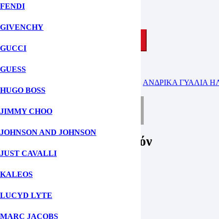
Φύλο: Ανδρικά, Γυναικεία, UNISEX
FENDI
Σε απόθεμα
GIVENCHY
ΠΡΟΣΘΗΚΗ ΣΤΟ ΚΑΛΑΘΙ
GUCCI
GUESS
ΚΑΤΗΓΟΡΙΕΣ:
UNISEX ΓΥΑΛΙΑ ΗΛΙΟΥ
,
ΑΝΔΡΙΚΑ ΓΥΑΛΙΑ Η
HUGO BOSS
ΡΩΤΗΣΤΕ ΜΑΣ ΓΙΑ ΤΟ ΠΡΟΪΟΝ
JIMMY CHOO
JOHNSON AND JOHNSON
Ρωτήστε μας για το προϊόν
JUST CAVALLI
KALEOS
Fill out this field
Fill out this field
LUCYD LYTE
Δώστε μια έγκυρη ηλ. διεύθυνση.
MARC JACOBS