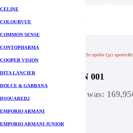
Unisex Γυαλιά Ηλίο
CELINE
COLOURVUE
ΑΡΧΙΚΗ ΣΕΛΙΔΑ
COMMON SENSE
ΓΥΑΛΙΑ ΗΛΙΟΥ
ΑΝΔΡΙΚΑ ΓΥΑΛΙΑ ΗΛΙΟΥ
CONTOPHARMA
ROUND METAL RB 3447N 001
Το προϊόν έχει προστεθε
COOPER VISION
Ray-Ban
DITA LANCIER
Round Metal rb 3447N 001
DOLCE & GABBANA
169,95
€
Original price was: 169,95
DSQUARED2
Μάρκα: Ray-Ban
EMPORIO ARMANI
Χρώμα Σκελετού: Χρυσό
Χρώμα Φακών: Πράσινο
EMPORIO ARMANI JUNIOR
Υλικό Σκελετού: Μεταλλικό
Σχήμα Σκελετού: Στρόγγυλο