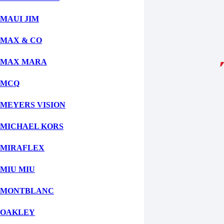
Fill out this field
MAUI JIM
Αποστολή
MAX & CO
MAX MARA
MCQ
MEYERS VISION
MICHAEL KORS
MIRAFLEX
MIU MIU
MONTBLANC
OAKLEY