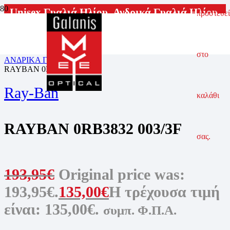
Unisex Γυαλιά Ηλίου
,
Ανδρικά Γυαλιά Ηλίου
,
προστεθεί
Γυαλιά Ηλίου
,
Γυναικεία Γυαλιά Ηλίου
ΑΡΧΙΚΗ ΣΕΛΙΔΑ
ΓΥΑΛΙΑ ΗΛΙΟΥ
στο
ΑΝΔΡΙΚΑ ΓΥΑΛΙΑ ΗΛΙΟΥ
RAYBAN 0RB3832 003/3F
Ray-Ban
καλάθι
RAYBAN 0RB3832 003/3F
σας.
193,95
€
Original price was:
193,95€.
135,00
€
Η τρέχουσα τιμή
είναι: 135,00€.
συμπ. Φ.Π.Α.