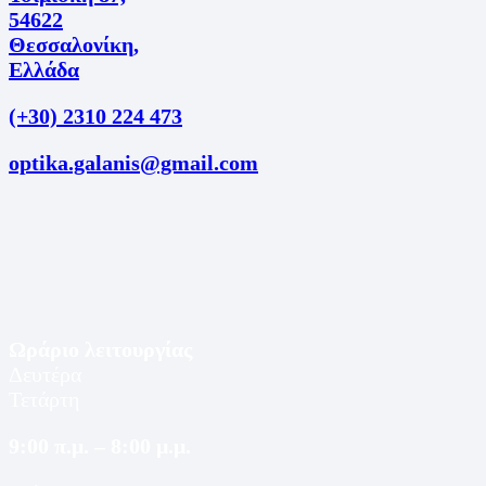
54622
Θεσσαλονίκη,
Ελλάδα
(+30) 2310 224 473
optika.galanis@gmail.com
Ωράριο λειτουργίας
Δευτέρα
Τετάρτη
9:00 π.μ. – 8:00 μ.μ.