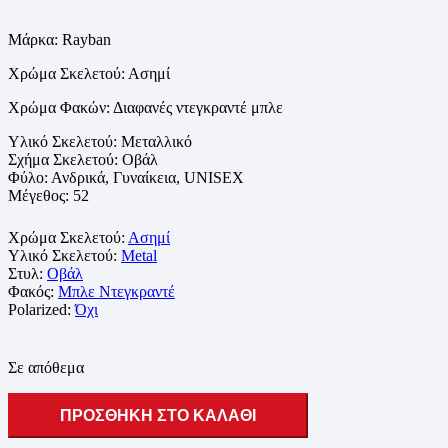
Μάρκα: Rayban
Χρώμα Σκελετού:
Ασημί
Χρώμα Φακών:
Διαφανές ντεγκραντέ μπλε
Υλικό Σκελετού:
Μεταλλικό
Σχήμα Σκελετού: Οβάλ
Φύλο: Ανδρικά, Γυναίκεια, UNISEX
Μέγεθος:
52
Χρώμα Σκελετού:
Ασημί
Υλικό Σκελετού:
Metal
Στυλ:
Οβάλ
Φακός:
Μπλε Ντεγκραντέ
Polarized:
Όχι
Σε απόθεμα
ΠΡΟΣΘΗΚΗ ΣΤΟ ΚΑΛΑΘΙ