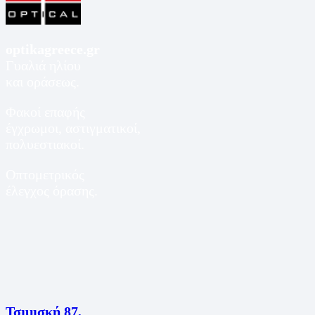
optikagreece.gr
Γυαλιά ηλίου
και οράσεως.
Φακοί επαφής
έγχρωμοι, αστιγματικοί,
πολυεστιακοί.
Οπτομετρικός
έλεγχος όρασης.
Τσιμισκή 87,