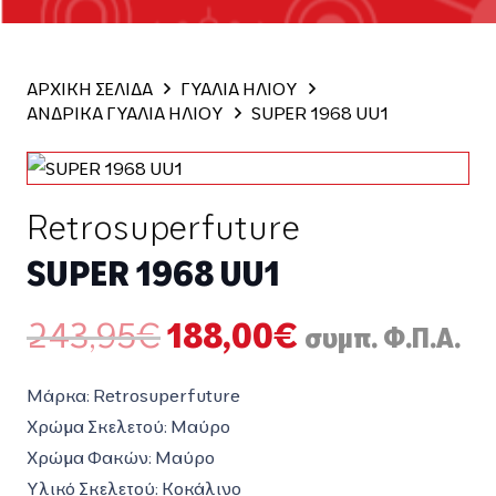
ΑΡΧΙΚΗ ΣΕΛΙΔΑ
ΓΥΑΛΙΑ ΗΛΙΟΥ
ΑΝΔΡΙΚΑ ΓΥΑΛΙΑ ΗΛΙΟΥ
SUPER 1968 UU1
Retrosuperfuture
SUPER 1968 UU1
Original
Η
243,95
€
188,00
€
συμπ. Φ.Π.Α.
price
τρέχουσα
was:
τιμή
Μάρκα: Retrosuperfuture
243,95€.
είναι:
Χρώμα Σκελετού: Μαύρο
188,00€.
Χρώμα Φακών: Μαύρο
Υλικό Σκελετού: Κοκάλινο