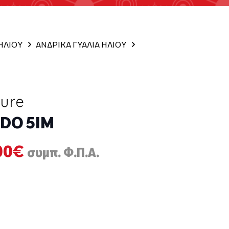
 ΗΛΙΟΥ
ΑΝΔΡΙΚΑ ΓΥΑΛΙΑ ΗΛΙΟΥ
ture
DO 5IM
nal
Η
00
€
συμπ. Φ.Π.Α.
τρέχουσα
τιμή
95€.
είναι:
166,00€.