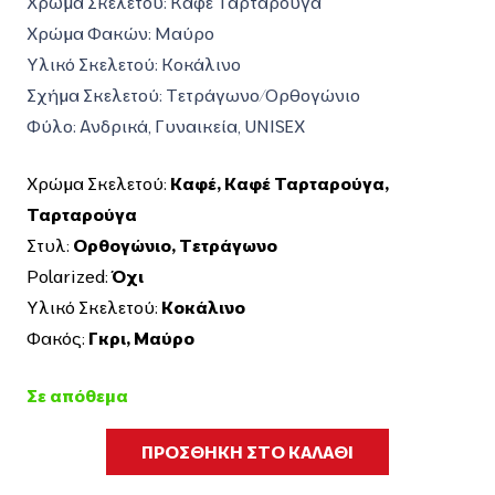
423,00€.
είναι:
Χρώμα Σκελετού: Καφέ Ταρταρούγα
338,00€.
Χρώμα Φακών: Μαύρο
Υλικό Σκελετού: Κοκάλινο
Σχήμα Σκελετού: Τετράγωνο/Ορθογώνιο
Φύλο: Ανδρικά, Γυναικεία, UNISEX
Χρώμα Σκελετού:
Καφέ
,
Καφέ Ταρταρούγα
,
Ταρταρούγα
Στυλ:
Ορθογώνιο
,
Τετράγωνο
Polarized:
Όχι
Υλικό Σκελετού:
Κοκάλινο
Φακός:
Γκρι
,
Μαύρο
Σε απόθεμα
ΠΡΟΣΘΗΚΗ ΣΤΟ ΚΑΛΑΘΙ