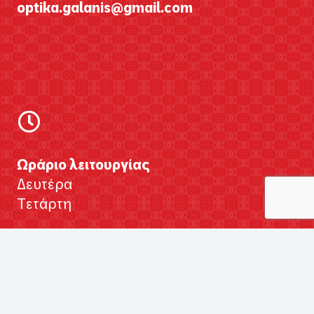
optika.galanis@gmail.com
Ωράριο λειτουργίας
Δευτέρα
Τετάρτη
9:00 π.μ. – 8:00 μ.μ.
Τρίτη
Πέμπτη
Παρασκευή