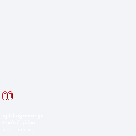
optikagreece.gr
Γυαλιά ηλίου
και οράσεως.