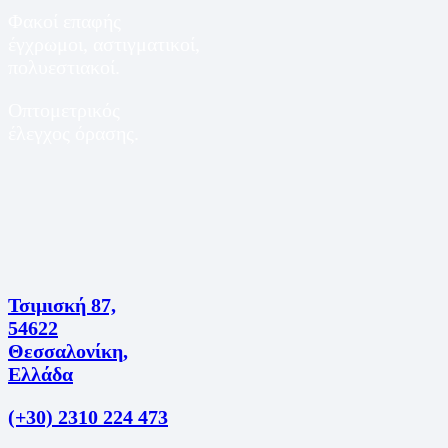
Φακοί επαφής
έγχρωμοι, αστιγματικοί,
πολυεστιακοί.
Οπτομετρικός
έλεγχος όρασης.
Τσιμισκή 87,
54622
Θεσσαλονίκη,
Ελλάδα
(+30) 2310 224 473