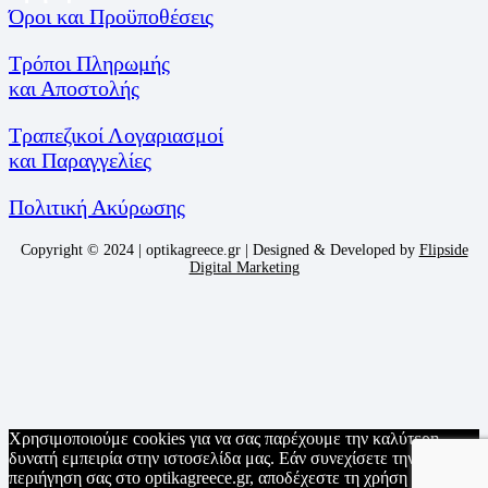
Όροι και Προϋποθέσεις
Τρόποι Πληρωμής
και Αποστολής
Τραπεζικοί Λογαριασμοί
και Παραγγελίες
Πολιτική Ακύρωσης
Copyright © 2024 | optikagreece.gr | Designed & Developed by
Flipside
Digital Marketing
Χρησιμοποιούμε cookies για να σας παρέχουμε την καλύτερη
δυνατή εμπειρία στην ιστοσελίδα μας. Εάν συνεχίσετε την
περιήγηση σας στο optikagreece.gr, αποδέχεστε τη χρήση τους.