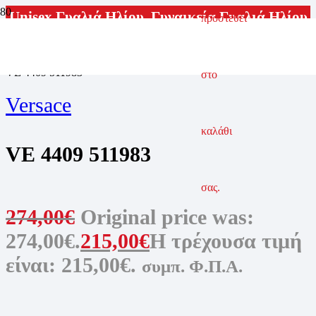
Unisex Γυαλιά Ηλίου
,
Γυναικεία Γυαλιά Ηλίου
προστεθεί
ΑΡΧΙΚΗ ΣΕΛΙΔΑ
ΓΥΑΛΙΑ ΗΛΙΟΥ
ΓΥΝΑΙΚΕΙΑ ΓΥΑΛΙΑ ΗΛΙΟΥ
VE 4409 511983
στο
Versace
καλάθι
VE 4409 511983
σας.
274,00
€
Original price was:
274,00€.
215,00
€
Η τρέχουσα τιμή
είναι: 215,00€.
συμπ. Φ.Π.Α.