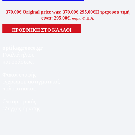
370,00
€
Original price was: 370,00€.
295,00
€
Η τρέχουσα τιμή
είναι: 295,00€.
συμπ. Φ.Π.Α.
ΠΡΟΣΘΗΚΗ ΣΤΟ ΚΑΛΑΘΙ
optikagreece.gr
Γυαλιά ηλίου
και οράσεως.
Φακοί επαφής
έγχρωμοι, αστιγματικοί,
πολυεστιακοί.
Οπτομετρικός
έλεγχος όρασης.