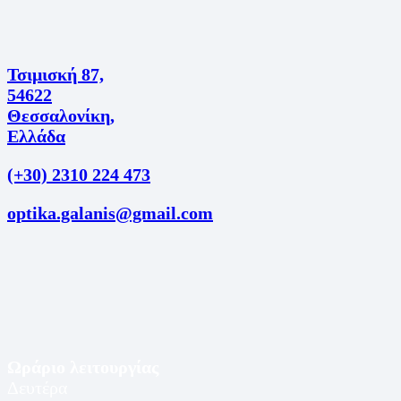
Τσιμισκή 87,
54622
Θεσσαλονίκη,
Ελλάδα
(+30) 2310 224 473
optika.galanis@gmail.com
Ωράριο λειτουργίας
Δευτέρα