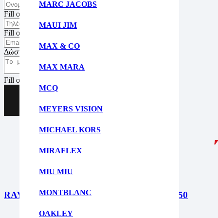
MARC JACOBS
Fill out this field
MAUI JIM
Fill out this field
MAX & CO
Δώστε μια έγκυρη ηλ. διεύθυνση.
MAX MARA
Fill out this field
MCQ
Αποστολή
MEYERS VISION
MICHAEL KORS
MIRAFLEX
MIU MIU
MONTBLANC
RAY BAN RX4340V – Wayfarer ease 2012 50
OAKLEY