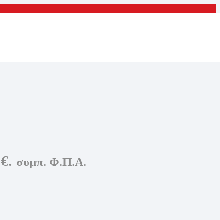
€.
συμπ. Φ.Π.Α.