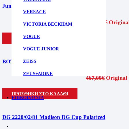
Junior 9071S 100/71
VERSACE
85,95
€
Original
VICTORIA BECKHAM
VOGUE
ΠΡΟΣΘΗΚΗ ΣΤΟ ΚΑΛΑΘΙ
VOGUE JUNIOR
BOTTEGA VENETA BV1322S-001
ZEISS
ZEUS+ΔΙΟΝΕ
467,00
€
Original 
ΠΡΟΣΘΗΚΗ ΣΤΟ ΚΑΛΑΘΙ
ΕΠΙΚΟΙΝΩΝΙΑ
DG 2220/02/81 Madison DG Cup Polarized