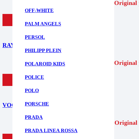
169,00
€
Original 
OFF-WHITE
ΠΡΟΣΘΗΚΗ ΣΤΟ ΚΑΛΑΘΙ
PALM ANGELS
PERSOL
RAY BAN RX7239 – Alain 2001 49
PHILIPP PLEIN
179,00
€
Original 
POLAROID KIDS
POLICE
ΠΡΟΣΘΗΚΗ ΣΤΟ ΚΑΛΑΘΙ
POLO
PORSCHE
VOGUE 0VO4352S 513871
PRADA
158,00
€
Original 
PRADA LINEA ROSSA