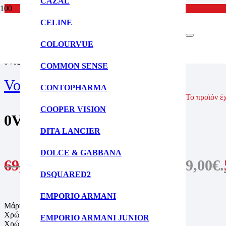
CAZAL
CELINE
ΑΡΧΙΚΗ ΣΕΛΙΔΑ
ΓΥΑΛΙΑ ΗΛΙΟΥ
COLOURVUE
ΠΑΙΔΙΚΑ ΓΥΑΛΙΑ ΗΛΙΟΥ
0VJ2023 W44/87
COMMON SENSE
Vogue Junior
CONTOPHARMA
Το προϊόν έ
COOPER VISION
0VJ2023 W44/87
DITA LANCIER
DOLCE & GABBANA
69,00
€
Original price was: 69,00€.
DSQUARED2
EMPORIO ARMANI
Μάρκα: Vogue Junior
Χρώμα Σκελετού: Μαύρο
EMPORIO ARMANI JUNIOR
Χρώμα Φακών: Σκούρο γκρι