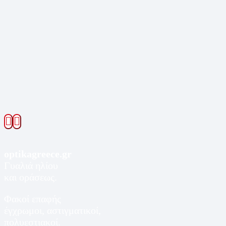
optikagreece.gr
Γυαλιά ηλίου
και οράσεως.
Φακοί επαφής
έγχρωμοι, αστιγματικοί,
πολυεστιακοί.