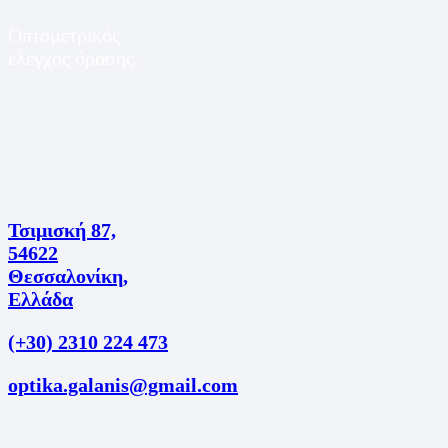
Οπτομετρικός
έλεγχος όρασης.
Τσιμισκή 87,
54622
Θεσσαλονίκη,
Ελλάδα
(+30) 2310 224 473
optika.galanis@gmail.com