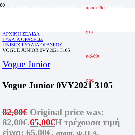
Unisex Γυαλιά Οράσεως
,
Ανδρικά Γυαλιά
προστεθεί
Οράσεως
,
Γυαλιά Οράσεως
,
Παιδικά Γυαλιά
Οράσεως
στο
ΑΡΧΙΚΗ ΣΕΛΙΔΑ
ΓΥΑΛΙΑ ΟΡΑΣΕΩΣ
UNISEX ΓΥΑΛΙΑ ΟΡΑΣΕΩΣ
VOGUE JUNIOR 0VY2021 3105
καλάθι
Vogue Junior
σας.
Vogue Junior 0VY2021 3105
82,00
€
Original price was:
82,00€.
65,00
€
Η τρέχουσα τιμή
είναι: 65,00€.
συμπ. Φ.Π.Α.