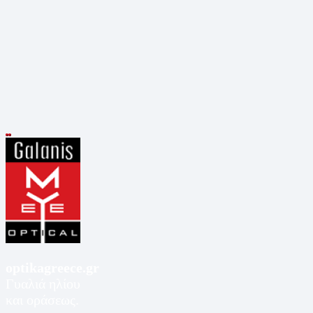
optikagreece.gr
Γυαλιά ηλίου
και οράσεως.