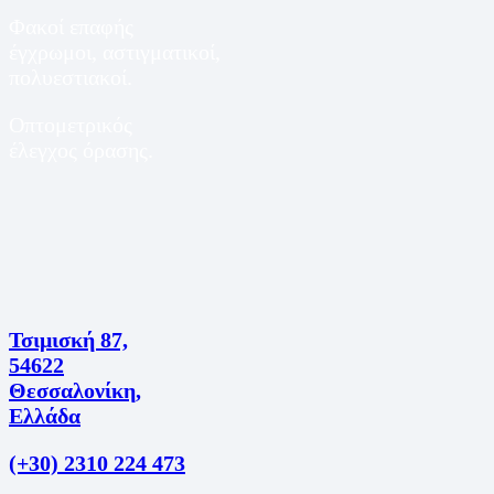
Φακοί επαφής
έγχρωμοι, αστιγματικοί,
πολυεστιακοί.
Οπτομετρικός
έλεγχος όρασης.
Τσιμισκή 87,
54622
Θεσσαλονίκη,
Ελλάδα
(+30) 2310 224 473