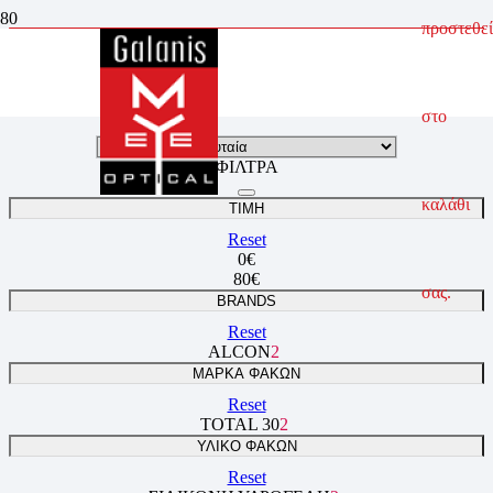
προστεθεί
Πολυεστιακοί Φακοί Επαφής
ΑΡΧΙΚΗ ΣΕΛΙΔΑ
ΦΑΚΟΙ ΕΠΑΦΗΣ
ΠΟΛΥΕΣΤΙΑΚΟΙ ΦΑΚΟΙ ΕΠΑΦΗΣ
στο
ΦΙΛΤΡΑ
καλάθι
ΤΙΜΗ
Reset
0
€
80
€
σας.
BRANDS
Reset
ALCON
2
ΜΑΡΚΑ ΦΑΚΩΝ
Reset
TOTAL 30
2
ΥΛΙΚΟ ΦΑΚΩΝ
Reset