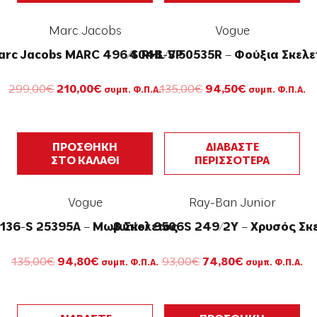
Marc Jacobs
Vogue
arc Jacobs MARC 496/S RHL/VP
4048-S 50535R – Φούξια Σκελε
Original
Η
Original
Η
299,00
€
210,00
€
135,00
€
94,50
€
συμπ. Φ.Π.Α.
συμπ. Φ.Π.Α.
price
τρέχουσα
price
τρέχουσα
was:
τιμή
was:
τιμή
299,00€.
είναι:
135,00€.
είναι:
210,00€.
94,50€.
ΠΡΟΣΘΗΚΗ
ΔΙΑΒΑΣΤΕ
ΣΤΟ ΚΑΛΑΘΙ
ΠΕΡΙΣΣΟΤΕΡΑ
Vogue
Ray-Ban Junior
136-S 25395A – Μωβ Σκελετός
Junior 9506S 249/2Y – Χρυσός Σκ
Original
Η
Original
Η
135,00
€
94,80
€
93,00
€
74,80
€
συμπ. Φ.Π.Α.
συμπ. Φ.Π.Α.
price
τρέχουσα
price
τρέχουσα
was:
τιμή
was:
τιμή
135,00€.
είναι:
93,00€.
είναι:
94,80€.
74,80€.