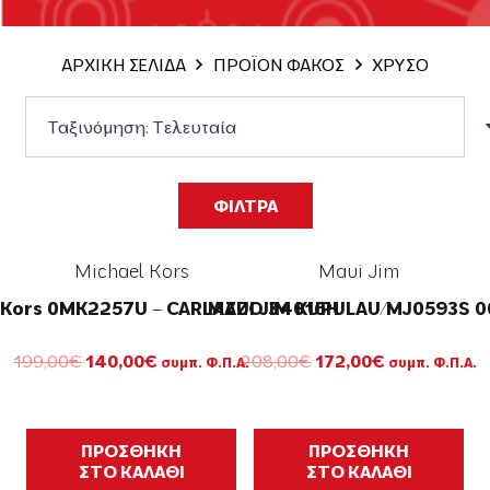
ΑΡΧΙΚΗ ΣΕΛΙΔΑ
ΠΡΟΪΟΝ ΦΑΚΟΣ
ΧΡΥΣΟ
ΦΙΛΤΡΑ
Michael Kors
Maui Jim
 Kors 0MK2257U – CARLAZZO 34016H
MAUI JIM KUPULAU/MJ0593S 0
Original
Η
Original
Η
199,00
€
140,00
€
208,00
€
172,00
€
συμπ. Φ.Π.Α.
συμπ. Φ.Π.Α.
price
τρέχουσα
price
τρέχουσα
was:
τιμή
was:
τιμή
199,00€.
είναι:
208,00€.
είναι:
140,00€.
172,00€.
ΠΡΟΣΘΗΚΗ
ΠΡΟΣΘΗΚΗ
ΣΤΟ ΚΑΛΑΘΙ
ΣΤΟ ΚΑΛΑΘΙ