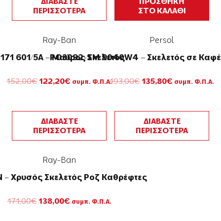
ΔΙΑΒΑΣΤΕ
ΠΡΟΣΘΗΚΗ
ΠΕΡΙΣΣΟΤΕΡΑ
ΣΤΟ ΚΑΛΑΘΙ
Ray-Ban
Persol
171 601/5A – Μαύρος Σκελετός
PO3092-SM 9040W4 – Σκελετός σε Καφέ
Original
Η
Original
Η
152,00
€
122,20
€
193,00
€
135,80
€
συμπ. Φ.Π.Α.
συμπ. Φ.Π.Α.
price
τρέχουσα
price
τρέχουσα
was:
τιμή
was:
τιμή
152,00€.
είναι:
193,00€.
είναι:
122,20€.
135,80€.
ΔΙΑΒΑΣΤΕ
ΔΙΑΒΑΣΤΕ
ΠΕΡΙΣΣΟΤΕΡΑ
ΠΕΡΙΣΣΟΤΕΡΑ
Ray-Ban
 – Χρυσός Σκελετός Ροζ Καθρέφτες
Original
Η
171,00
€
138,00
€
συμπ. Φ.Π.Α.
price
τρέχουσα
was:
τιμή