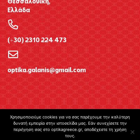
Θεσσαλονίκη,
Ελλάδα
(+30) 2310 224 473
optika.galanis@gmail.com
Χρησιμοποιούμε cookies για να σας παρέχουμε την καλύτερη
δυνατή εμπειρία στην ιστοσελίδα μας. Εάν συνεχίσετε την
περιήγηση σας στο optikagreece.gr, αποδέχεστε τη χρήση
τους.
Ωράριο λειτουργίας