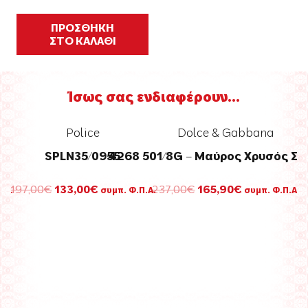
171,00€.
είναι:
138,00€.
ΠΡΟΣΘΗΚΗ
ΣΤΟ ΚΑΛΑΘΙ
Ίσως σας ενδιαφέρουν...
Dolce & Gabbana
 501/8G – Μαύρος Χρυσός Σκελετός
Original
Η
237,00
€
165,90
€
Π.Α.
συμπ. Φ.Π.Α.
σα
price
τρέχουσα
was:
τιμή
Ray-Ban
237,00€.
είναι:
€.
165,90€.
4376 647711
Original
Η
169,95
€
120,00
€
συμπ.
price
τρέχουσ
Φ.Π.Α.
was:
τιμή