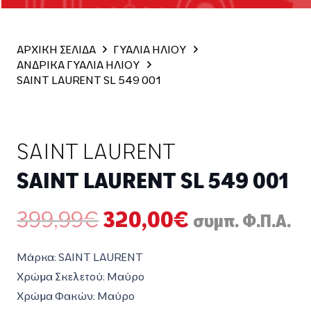
ΑΡΧΙΚΗ ΣΕΛΙΔΑ
ΓΥΑΛΙΑ ΗΛΙΟΥ
ΑΝΔΡΙΚΑ ΓΥΑΛΙΑ ΗΛΙΟΥ
SAINT LAURENT SL 549 001
SAINT LAURENT
SAINT LAURENT SL 549 001
Original
Η
399,99
€
320,00
€
συμπ. Φ.Π.Α.
price
τρέχουσα
was:
τιμή
Μάρκα: SAINT LAURENT
399,99€.
είναι:
Χρώμα Σκελετού: Μαύρο
320,00€.
Χρώμα Φακών: Μαύρο