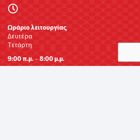
Ωράριο λειτουργίας
Δευτέρα
Τετάρτη
9:00 π.μ. – 8:00 μ.μ.
Τρίτη
Πέμπτη
Παρασκευή
9:00 π.μ. – 9:00 μ.μ.
Σάββατο
9:00 π.μ. – 5:00 μ.μ.