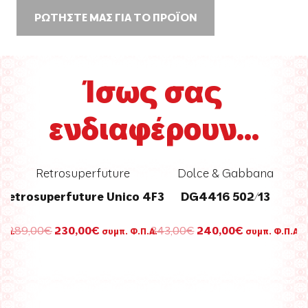
ΡΩΤΗΣΤΕ ΜΑΣ ΓΙΑ ΤΟ ΠΡΟΪΟΝ
Ίσως σας
ενδιαφέρουν...
Retrosuperfuture
Dolce & Gabbana
Retrosuperfuture Unico 4F3
DG4416 502/13
Original
Η
Original
Η
289,00
€
230,00
€
343,00
€
240,00
€
Π.Α.
συμπ. Φ.Π.Α.
συμπ. Φ.Π.Α.
σα
price
τρέχουσα
price
τρέχουσα
was:
τιμή
was:
τιμή
289,00€.
είναι:
343,00€.
είναι:
.
230,00€.
240,00€.