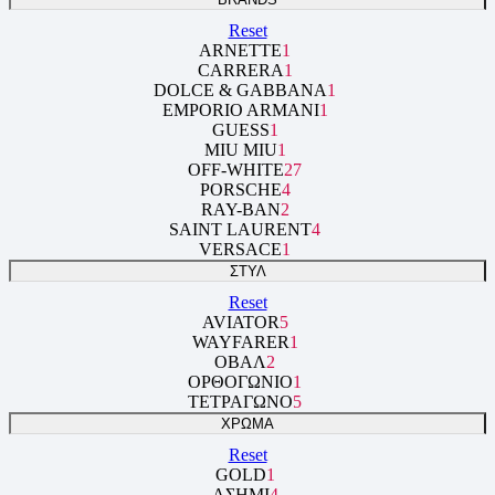
Reset
ARNETTE
1
CARRERA
1
DOLCE & GABBANA
1
EMPORIO ARMANI
1
GUESS
1
MIU MIU
1
OFF-WHITE
27
PORSCHE
4
RAY-BAN
2
SAINT LAURENT
4
VERSACE
1
ΣΤΥΛ
Reset
AVIATOR
5
WAYFARER
1
ΟΒΑΛ
2
ΟΡΘΟΓΩΝΙΟ
1
ΤΕΤΡΑΓΩΝΟ
5
ΧΡΩΜΑ
Reset
GOLD
1
ΑΣΗΜΙ
4