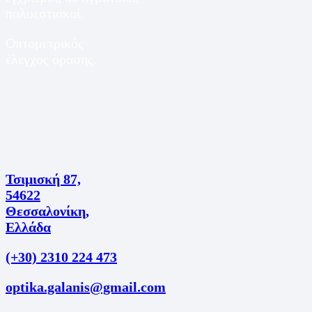
πολυεστιακοί.
Οπτομετρικός
έλεγχος όρασης.
Τσιμισκή 87,
54622
Θεσσαλονίκη,
Ελλάδα
(+30) 2310 224 473
optika.galanis@gmail.com