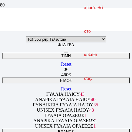
προστεθεί
Αχνός Ασημί Καθρέπτης
ΑΡΧΙΚΗ ΣΕΛΙΔΑ
ΠΡΟΪΟΝ ΦΑΚΟΣ
ΑΧΝΟΣ ΑΣΗΜΙ ΚΑΘΡΕΠΤΗΣ
στο
ΦΙΛΤΡΑ
καλάθι
ΤΙΜΗ
Reset
0
€
460
€
σας.
ΕΙΔΟΣ
Reset
ΓΥΑΛΙΑ ΗΛΙΟΥ
43
ΑΝΔΡΙΚΑ ΓΥΑΛΙΑ ΗΛΙΟΥ
40
ΓΥΝΑΙΚΕΙΑ ΓΥΑΛΙΑ ΗΛΙΟΥ
35
UNISEX ΓΥΑΛΙΑ ΗΛΙΟΥ
43
ΓΥΑΛΙΑ ΟΡΑΣΕΩΣ
1
ΑΝΔΡΙΚΑ ΓΥΑΛΙΑ ΟΡΑΣΕΩΣ
1
UNISEX ΓΥΑΛΙΑ ΟΡΑΣΕΩΣ
1
BRANDS