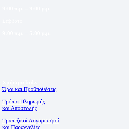
9:00 π.μ. – 9:00 μ.μ.
Σάββατο
9:00 π.μ. – 5:00 μ.μ.
Χρήσιμα links
Όροι και Προϋποθέσεις
Τρόποι Πληρωμής
και Αποστολής
Τραπεζικοί Λογαριασμοί
και Παραγγελίες