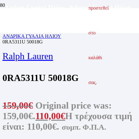
Unisex Γυαλιά Ηλίου
,
Ανδρικά Γυαλιά Ηλίου
,
προστεθεί
Γυναικεία Γυαλιά Ηλίου
ΑΡΧΙΚΗ ΣΕΛΙΔΑ
ΓΥΑΛΙΆ ΗΛΊΟΥ
στο
ΑΝΔΡΙΚΆ ΓΥΑΛΙΆ ΗΛΊΟΥ
0RA5311U 50018G
Ralph Lauren
καλάθι
0RA5311U 50018G
σας.
159,00
€
Original price was:
159,00€.
110,00
€
Η τρέχουσα τιμή
είναι: 110,00€.
συμπ. Φ.Π.Α.