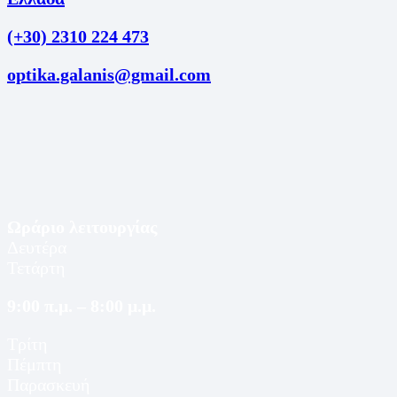
(+30) 2310 224 473
optika.galanis@gmail.com
Ωράριο λειτουργίας
Δευτέρα
Τετάρτη
9:00 π.μ. – 8:00 μ.μ.
Τρίτη
Πέμπτη
Παρασκευή