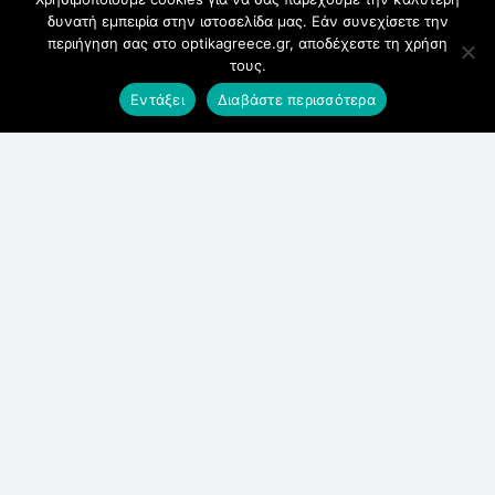
Δευτέρα
δυνατή εμπειρία στην ιστοσελίδα μας. Εάν συνεχίσετε την
Τετάρτη
περιήγηση σας στο optikagreece.gr, αποδέχεστε τη χρήση
τους.
9:00 π.μ. – 8:00 μ.μ.
Εντάξει
Διαβάστε περισσότερα
Τρίτη
Πέμπτη
Παρασκευή
9:00 π.μ. – 9:00 μ.μ.
Σάββατο
9:00 π.μ. – 5:00 μ.μ.