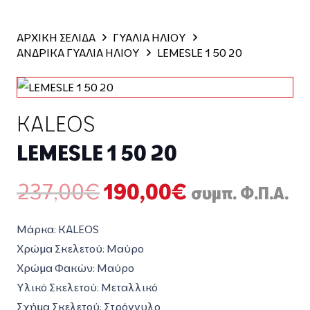
ΑΡΧΙΚΗ ΣΕΛΙΔΑ
ΓΥΑΛΙΑ ΗΛΙΟΥ
ΑΝΔΡΙΚΑ ΓΥΑΛΙΑ ΗΛΙΟΥ
LEMESLE 1 50 20
KALEOS
LEMESLE 1 50 20
Original
Η
237,00
€
190,00
€
συμπ. Φ.Π.Α.
price
τρέχουσα
was:
τιμή
Μάρκα: KALEOS
237,00€.
είναι:
Χρώμα Σκελετού: Μαύρο
190,00€.
Χρώμα Φακών: Μαύρο
Υλικό Σκελετού: Μεταλλικό
Σχήμα Σκελετού: Στρόγγυλο