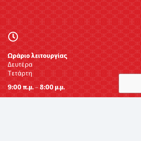
Ωράριο λειτουργίας
Δευτέρα
Τετάρτη
9:00 π.μ. – 8:00 μ.μ.
Τρίτη
Πέμπτη
Παρασκευή
9:00 π.μ. – 9:00 μ.μ.