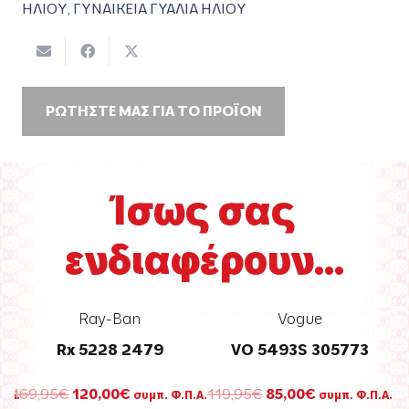
ΗΛΙΟΥ
,
ΓΥΝΑΙΚΕΙΑ ΓΥΑΛΙΑ ΗΛΙΟΥ
ΡΩΤΗΣΤΕ ΜΑΣ ΓΙΑ ΤΟ ΠΡΟΪΟΝ
Ίσως σας
ενδιαφέρουν...
Ray-Ban
Vogue
Rx 5228 2479
VO 5493S 305773
Original
Η
Original
Η
169,95
€
120,00
€
119,95
€
85,00
€
Π.Α.
συμπ. Φ.Π.Α.
συμπ. Φ.Π.Α.