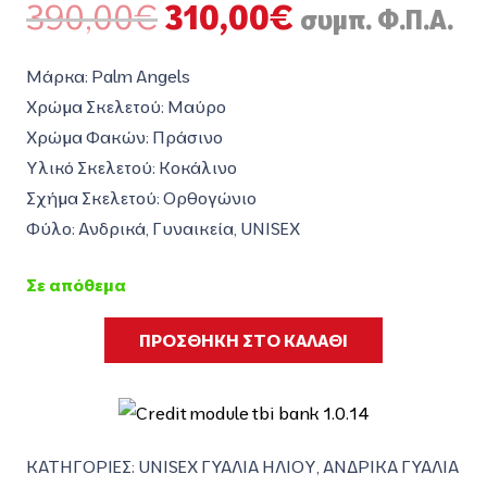
Original
Η
390,00
€
310,00
€
συμπ. Φ.Π.Α.
price
τρέχουσα
was:
τιμή
Μάρκα: Palm Angels
390,00€.
είναι:
Χρώμα Σκελετού: Μαύρο
310,00€.
Χρώμα Φακών: Πράσινο
Υλικό Σκελετού: Κοκάλινο
Σχήμα Σκελετού: Ορθογώνιο
Φύλο: Ανδρικά, Γυναικεία, UNISEX
Σε απόθεμα
ΠΡΟΣΘΗΚΗ ΣΤΟ ΚΑΛΑΘΙ
ΚΑΤΗΓΟΡΙΕΣ:
UNISEX ΓΥΑΛΙΑ ΗΛΙΟΥ
,
ΑΝΔΡΙΚΑ ΓΥΑΛΙΑ