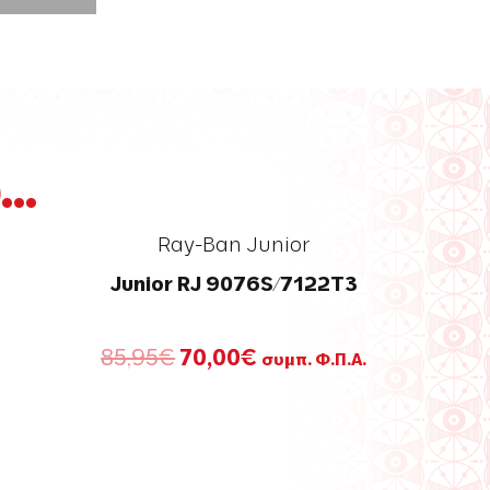
..
Ray-Ban Junior
Junior RJ 9076S/7122T3
Original
Η
85,95
€
70,00
€
συμπ. Φ.Π.Α.
price
τρέχουσα
was:
τιμή
85,95€.
είναι:
70,00€.