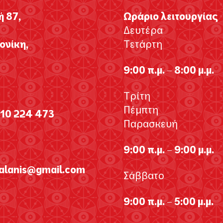
ή 87,
Ωράριο λειτουργίας
Δευτέρα
νίκη,
Τετάρτη
9:00 π.μ. – 8:00 μ.μ.
Τρίτη
Πέμπτη
310 224 473
Παρασκευή
9:00 π.μ. – 9:00 μ.μ.
galanis@gmail.com
Σάββατο
9:00 π.μ. – 5:00 μ.μ.