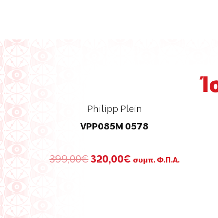
Ί
Philipp Plein
VPP085M 0578
Original
Η
399,00
€
320,00
€
συμπ. Φ.Π.Α.
price
τρέχουσα
was:
τιμή
399,00€.
είναι:
320,00€.