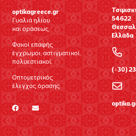
Τσιμισκ
optikagreece.gr
54622
Γυαλιά ηλίου
Θεσσαλο
και οράσεως.
Ελλάδα
Φακοί επαφής
έγχρωμοι, αστιγματικοί,
πολυεστιακοί.
(+30) 2
Οπτομετρικός
έλεγχος όρασης.
optika.