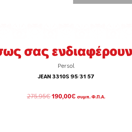
σως σας ενδιαφέρουν.
Persol
JEAN 3310S 95/31 57
Original
Η
275,95
€
190,00
€
συμπ. Φ.Π.Α.
price
τρέχουσα
was:
τιμή
275,95€.
είναι:
190,00€.