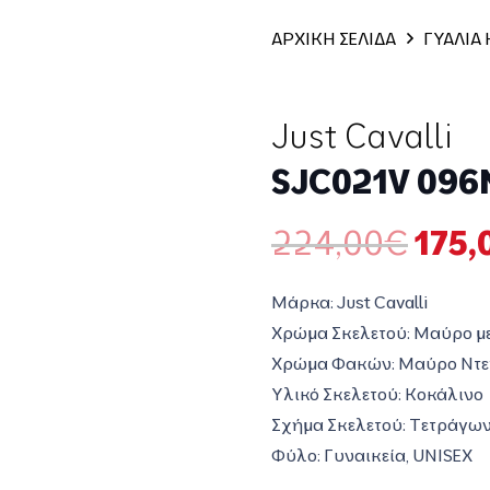
ΑΡΧΙΚΗ ΣΕΛΙΔΑ
ΓΥΑΛΙΑ
Just Cavalli
SJC021V 096
Orig
224,00
€
175,
pric
was:
Μάρκα: Just Cavalli
224,
Χρώμα Σκελετού: Μαύρο με
Χρώμα Φακών: Μαύρο Ντε
Υλικό Σκελετού: Κοκάλινο
Σχήμα Σκελετού: Τετράγω
Φύλο: Γυναικεία, UNISEX