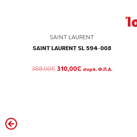
Ί
SAINT LAURENT
SAINT LAURENT SL 594-008
Original
Η
388,00
€
310,00
€
συμπ. Φ.Π.Α.
price
τρέχουσα
was:
τιμή
388,00€.
είναι:
310,00€.