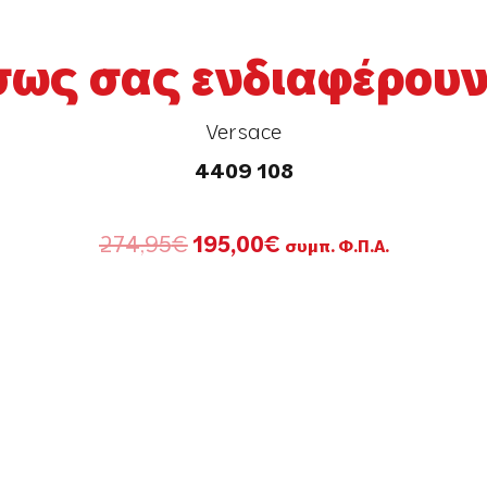
σως σας ενδιαφέρουν.
Versace
4409 108
Original
Η
274,95
€
195,00
€
συμπ. Φ.Π.Α.
price
τρέχουσα
was:
τιμή
274,95€.
είναι:
195,00€.