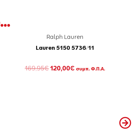
..
Ralph Lauren
Lauren 5150 5736/11
Original
Η
169,95
€
120,00
€
συμπ. Φ.Π.Α.
price
τρέχουσα
was:
τιμή
169,95€.
είναι:
120,00€.