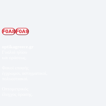
optikagreece.gr
Γυαλιά ηλίου
και οράσεως.
Φακοί επαφής
έγχρωμοι, αστιγματικοί,
πολυεστιακοί.
Οπτομετρικός
έλεγχος όρασης.