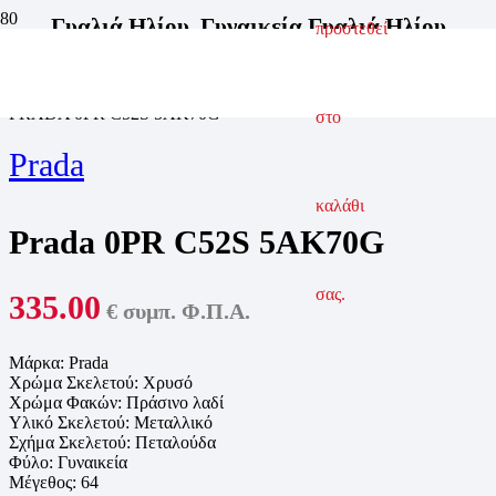
Γυαλιά Ηλίου
,
Γυναικεία Γυαλιά Ηλίου
προστεθεί
ΑΡΧΙΚΗ ΣΕΛΙΔΑ
ΓΥΑΛΙΑ ΗΛΙΟΥ
ΓΥΝΑΙΚΕΙΑ ΓΥΑΛΙΑ ΗΛΙΟΥ
PRADA 0PR C52S 5AK70G
στο
Prada
καλάθι
Prada 0PR C52S 5AK70G
σας.
335.00
€ συμπ. Φ.Π.Α.
Μάρκα: Prada
Χρώμα Σκελετού:
Χρυσό
Χρώμα Φακών:
Πράσινο λαδί
Υλικό Σκελετού:
Μεταλλικό
Σχήμα Σκελετού:
Πεταλούδα
Φύλο: Γυναικεία
Μέγεθος: 64