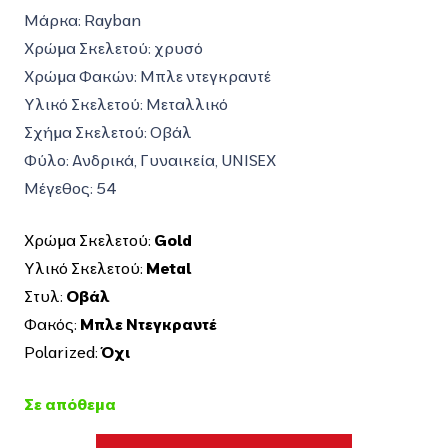
was:
τιμή
Μάρκα: Rayban
199,00€.
είναι:
Χρώμα Σκελετού:
χρυσό
140,00€.
Χρώμα Φακών:
Μπλε ντεγκραντέ
Υλικό Σκελετού:
Μεταλλικό
Σχήμα Σκελετού:
Οβάλ
Φύλο: Ανδρικά, Γυναικεία, UNISEX
Μέγεθος: 54
Χρώμα Σκελετού:
Gold
Υλικό Σκελετού:
Metal
Στυλ:
Οβάλ
Φακός:
Μπλε Ντεγκραντέ
Polarized:
Όχι
Σε απόθεμα