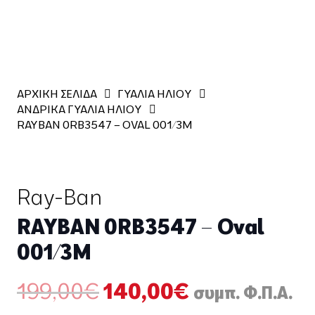
ΑΡΧΙΚΗ ΣΕΛΙΔΑ
ΓΥΑΛΙΑ ΗΛΙΟΥ
ΑΝΔΡΙΚΑ ΓΥΑΛΙΑ ΗΛΙΟΥ
RAYBAN 0RB3547 – OVAL 001/3M
Ray-Ban
RAYBAN 0RB3547 – Oval
001/3M
Original
Η
199,00
€
140,00
€
συμπ. Φ.Π.Α.
price
τρέχουσα