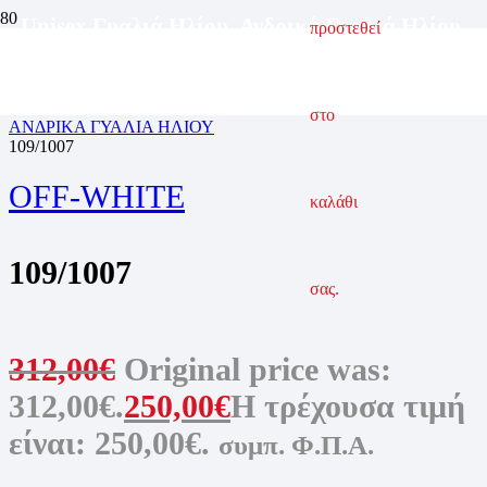
Unisex Γυαλιά Ηλίου
,
Ανδρικά Γυαλιά Ηλίου
,
προστεθεί
Γυναικεία Γυαλιά Ηλίου
ΑΡΧΙΚΗ ΣΕΛΙΔΑ
ΓΥΑΛΙΑ ΗΛΙΟΥ
στο
ΑΝΔΡΙΚΑ ΓΥΑΛΙΑ ΗΛΙΟΥ
109/1007
OFF-WHITE
καλάθι
109/1007
σας.
312,00
€
Original price was:
312,00€.
250,00
€
Η τρέχουσα τιμή
είναι: 250,00€.
συμπ. Φ.Π.Α.