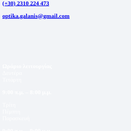
(+30) 2310 224 473
optika.galanis@gmail.com
Ωράριο λειτουργίας
Δευτέρα
Τετάρτη
9:00 π.μ. – 8:00 μ.μ.
Τρίτη
Πέμπτη
Παρασκευή
9:00 π.μ. – 9:00 μ.μ.