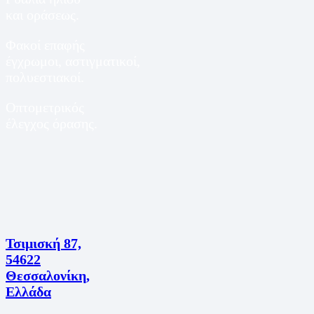
και οράσεως.
Φακοί επαφής
έγχρωμοι, αστιγματικοί,
πολυεστιακοί.
Οπτομετρικός
έλεγχος όρασης.
Τσιμισκή 87,
54622
Θεσσαλονίκη,
Ελλάδα