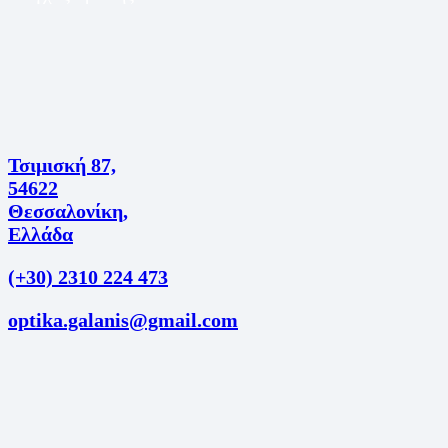
Τσιμισκή 87,
54622
Θεσσαλονίκη,
Ελλάδα
(+30) 2310 224 473
optika.galanis@gmail.com