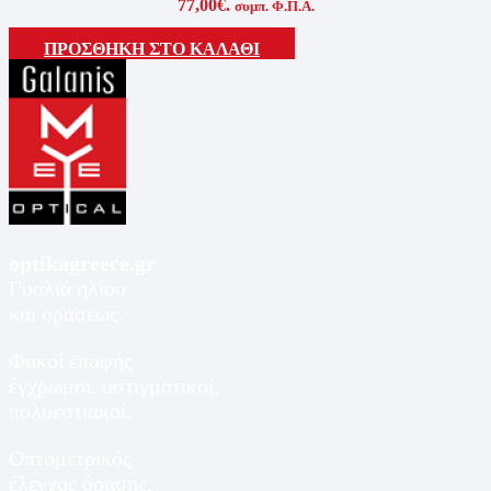
77,00€.
συμπ. Φ.Π.Α.
ΠΡΟΣΘΗΚΗ ΣΤΟ ΚΑΛΑΘΙ
optikagreece.gr
Γυαλιά ηλίου
και οράσεως.
Φακοί επαφής
έγχρωμοι, αστιγματικοί,
πολυεστιακοί.
Οπτομετρικός
έλεγχος όρασης.