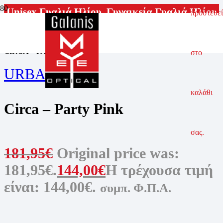
Unisex Γυαλιά Ηλίου
,
Γυναικεία Γυαλιά Ηλίου
προστεθεί
ΑΡΧΙΚΗ ΣΕΛΙΔΑ
ΓΥΑΛΙΑ ΗΛΙΟΥ
ΓΥΝΑΙΚΕΙΑ ΓΥΑΛΙΑ ΗΛΙΟΥ
CIRCA – PARTY PINK
στο
URBAN OWL
καλάθι
Circa – Party Pink
σας.
181,95
€
Original price was:
181,95€.
144,00
€
Η τρέχουσα τιμή
είναι: 144,00€.
συμπ. Φ.Π.Α.