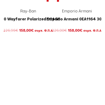
Ray-Ban
Emporio Armani
140 Wayfarer Polarized 901/58
Emporio Armani 0EA1164 30
Original
Η
Original
Η
226,95
€
158,00
€
226,00
€
158,00
€
Π.Α.
συμπ. Φ.Π.Α.
συμπ. Φ.Π.Α.
σα
price
τρέχουσα
price
τρέχουσα
was:
τιμή
was:
τιμή
226,95€.
είναι:
226,00€.
είναι:
.
158,00€.
158,00€.