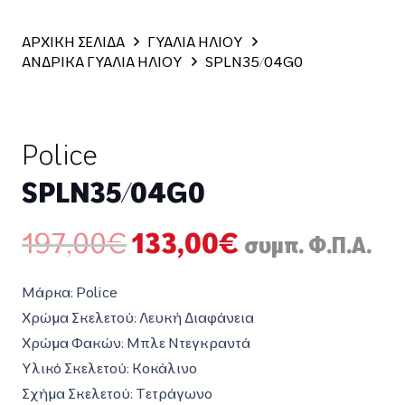
ΑΡΧΙΚΗ ΣΕΛΙΔΑ
ΓΥΑΛΙΑ ΗΛΙΟΥ
ΑΝΔΡΙΚΑ ΓΥΑΛΙΑ ΗΛΙΟΥ
SPLN35/04G0
Police
SPLN35/04G0
Original
Η
197,00
€
133,00
€
συμπ. Φ.Π.Α.
price
τρέχουσα
was:
τιμή
Μάρκα: Police
197,00€.
είναι:
Χρώμα Σκελετού: Λευκή Διαφάνεια
133,00€.
Χρώμα Φακών: Μπλε Ντεγκραντά
Υλικό Σκελετού: Κοκάλινο
Σχήμα Σκελετού: Τετράγωνο