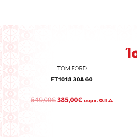
Ί
TOM FORD
FT1018 30A 60
Original
Η
549,00
€
385,00
€
συμπ. Φ.Π.Α.
price
τρέχουσα
was:
τιμή
549,00€.
είναι:
385,00€.