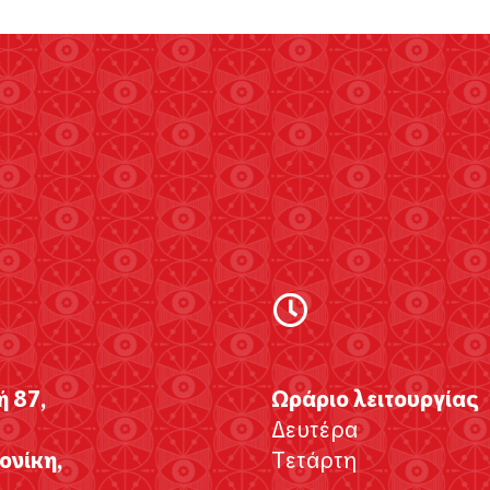
ή 87,
Ωράριο λειτουργίας
Δευτέρα
νίκη,
Τετάρτη