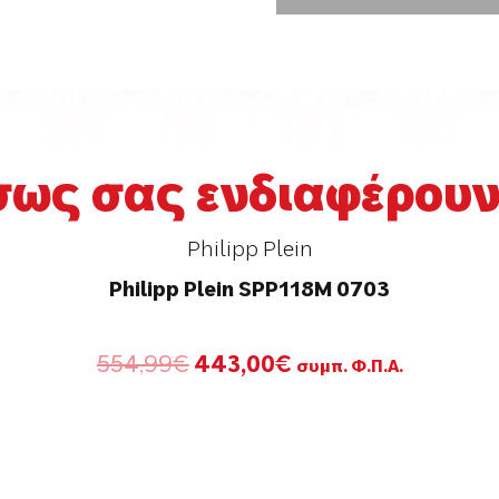
σως σας ενδιαφέρουν.
Philipp Plein
Philipp Plein SPP118M 0703
Original
Η
554,99
€
443,00
€
συμπ. Φ.Π.Α.
price
τρέχουσα
was:
τιμή
554,99€.
είναι:
443,00€.