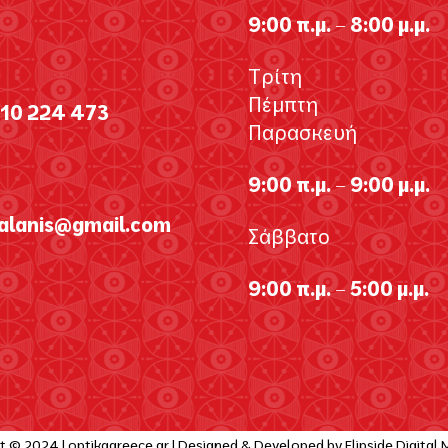
9:00 π.μ. – 8:00 μ.μ.
Τρίτη
Πέμπτη
310 224 473
Παρασκευή
9:00 π.μ. – 9:00 μ.μ.
galanis@gmail.com
Σάββατο
9:00 π.μ. – 5:00 μ.μ.
t © 2024 | optikagreece.gr | Designed & Developed by
Flipside Digital