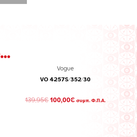
..
Vogue
VO 4257S/352/30
Original
Η
139,95
€
100,00
€
συμπ. Φ.Π.Α.
price
τρέχουσα
was:
τιμή
139,95€.
είναι:
100,00€.