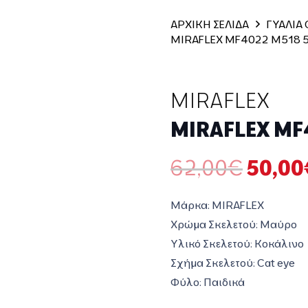
ΑΡΧΙΚΗ ΣΕΛΙΔΑ
ΓΥΑΛΙΑ
MIRAFLEX MF4022 M518 
MIRAFLEX
MIRAFLEX MF
Origin
62,00
€
50,00
price
was:
Μάρκα:
MIRAFLEX
62,00
Χρώμα Σκελετού:
Μαύρο
Υλικό Σκελετού:
Κοκάλινο
Σχήμα Σκελετού:
Cat eye
Φύλο:
Παιδικά