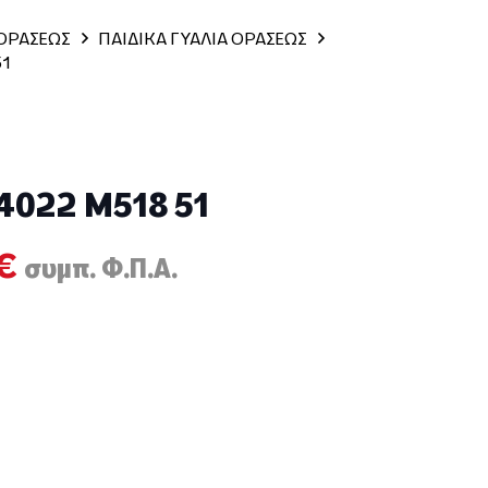
 ΟΡΑΣΕΩΣ
ΠΑΙΔΙΚΑ ΓΥΑΛΙΑ ΟΡΑΣΕΩΣ
51
4022 M518 51
al
Η
€
συμπ. Φ.Π.Α.
τρέχουσα
τιμή
€.
είναι:
50,00€.