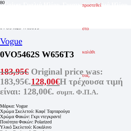
Unisex Γυαλιά Ηλίου
,
Γυναικεία Γυαλιά Ηλίου
προστεθεί
ΑΡΧΙΚΗ ΣΕΛΙΔΑ
ΓΥΑΛΙΑ ΗΛΙΟΥ
ΓΥΝΑΙΚΕΙΑ ΓΥΑΛΙΑ ΗΛΙΟΥ
0VO5462S W656T3
στο
Vogue
0VO5462S W656T3
καλάθι
183,95
€
Original price was:
σας.
183,95€.
128,00
€
Η τρέχουσα τιμή
είναι: 128,00€.
συμπ. Φ.Π.Α.
Μάρκα: Vogue
Χρώμα Σκελετού: Καφέ Ταρταρούγα
Χρώμα Φακών: Γκρι ντεγκραντέ
Ποιότητα Φακών: Polarized
Υλικό Σκελετού: Κοκάλινο