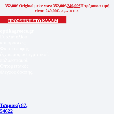
352,00
€
Original price was: 352,00€.
240,00
€
Η τρέχουσα τιμή
είναι: 240,00€.
συμπ. Φ.Π.Α.
ΠΡΟΣΘΗΚΗ ΣΤΟ ΚΑΛΑΘΙ
optikagreece.gr
Γυαλιά ηλίου
και οράσεως.
Φακοί επαφής
έγχρωμοι, αστιγματικοί,
πολυεστιακοί.
Οπτομετρικός
έλεγχος όρασης.
Τσιμισκή 87,
54622