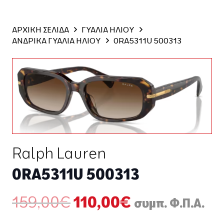
ΑΡΧΙΚΗ ΣΕΛΙΔΑ
ΓΥΑΛΙΑ ΗΛΙΟΥ
ΑΝΔΡΙΚΑ ΓΥΑΛΙΑ ΗΛΙΟΥ
0RA5311U 500313
Ralph Lauren
0RA5311U 500313
Original
Η
159,00
€
110,00
€
συμπ. Φ.Π.Α.
price
τρέχουσα