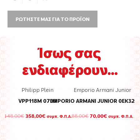
ΡΩΤΗΣΤΕ ΜΑΣ ΓΙΑ ΤΟ ΠΡΟΪΟΝ
Ίσως σας
ενδιαφέρουν...
Philipp Plein
Emporio Armani Junior
VPP118M 0703
EMPORIO ARMANI JUNIOR 0EK3203
Original
Η
Original
Η
448,00
€
358,00
€
88,00
€
70,00
€
.Α.
συμπ. Φ.Π.Α.
συμπ. Φ.Π.Α.
σα
price
τρέχουσα
price
τρέχουσα
was:
τιμή
was:
τιμή
448,00€.
είναι:
88,00€.
είναι: