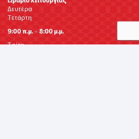
Ωράριο λειτουργίας
Δευτέρα
Τετάρτη
9:00 π.μ. – 8:00 μ.μ.
Τρίτη
Πέμπτη
Παρασκευή
9:00 π.μ. – 9:00 μ.μ.
Σάββατο
9:00 π.μ. – 5:00 μ.μ.