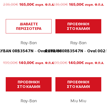
Original
Η
Original
Η
236,00
€
165,00
€
236,00
€
165,00
€
συμπ. Φ.Π.Α.
συμπ. Φ.Π.Α.
price
τρέχουσα
price
τρέχουσα
was:
τιμή
was:
τιμή
236,00€.
είναι:
236,00€.
είναι:
165,00€.
165,00€.
ΔΙΑΒΑΣΤΕ
ΠΡΟΣΘΗΚΗ
ΠΕΡΙΣΣΟΤΕΡΑ
ΣΤΟ ΚΑΛΑΘΙ
Ray-Ban
Ray-Ban
YBAN 0RB3547N – Oval 002/68
RAYBAN 0RB3547N – Oval 002/
Original
Η
Original
Η
199,00
€
140,00
€
199,00
€
140,00
€
συμπ. Φ.Π.Α.
συμπ. Φ.Π.Α.
price
τρέχουσα
price
τρέχουσα
was:
τιμή
was:
τιμή
199,00€.
είναι:
199,00€.
είναι:
140,00€.
140,00€.
ΠΡΟΣΘΗΚΗ
ΠΡΟΣΘΗΚΗ
ΣΤΟ ΚΑΛΑΘΙ
ΣΤΟ ΚΑΛΑΘΙ
Ray-Ban
Miu Miu