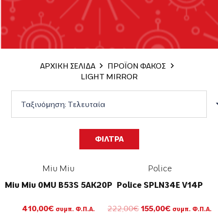
ΑΡΧΙΚΗ ΣΕΛΙΔΑ
ΠΡΟΪΟΝ ΦΑΚΟΣ
LIGHT MIRROR
ΦΙΛΤΡΑ
Miu Miu
Police
Miu Miu 0MU B53S 5AK20P
Police SPLN34E V14P
Original
Η
410,00
€
222,00
€
155,00
€
συμπ. Φ.Π.Α.
συμπ. Φ.Π.Α.
price
τρέχουσα