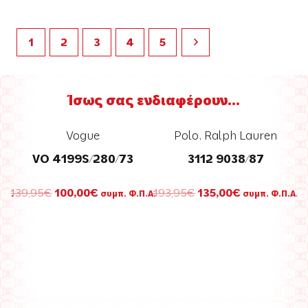
1
2
3
4
5
Ίσως σας ενδιαφέρουν...
Polo
,
Ralph Lauren
3112 9038/87
Original
Η
193,95
€
135,00
€
.Α.
συμπ. Φ.Π.Α.
σα
price
τρέχουσα
was:
τιμή
Versace
193,95€.
είναι:
.
135,00€.
4403 314 Greca
Original
Η
275,95
€
195,00
€
συμπ.
price
τρέχουσ
Φ.Π.Α.