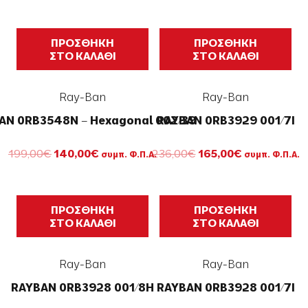
was:
τιμή
222,00€.
είναι:
155,00€.
ΠΡΟΣΘΗΚΗ
ΠΡΟΣΘΗΚΗ
ΣΤΟ ΚΑΛΑΘΙ
ΣΤΟ ΚΑΛΑΘΙ
Ray-Ban
Ray-Ban
AN 0RB3548N – Hexagonal 002/39
RAYBAN 0RB3929 001/7I
Original
Η
Original
Η
199,00
€
140,00
€
236,00
€
165,00
€
συμπ. Φ.Π.Α.
συμπ. Φ.Π.Α.
price
τρέχουσα
price
τρέχουσα
was:
τιμή
was:
τιμή
199,00€.
είναι:
236,00€.
είναι:
140,00€.
165,00€.
ΠΡΟΣΘΗΚΗ
ΠΡΟΣΘΗΚΗ
ΣΤΟ ΚΑΛΑΘΙ
ΣΤΟ ΚΑΛΑΘΙ
Ray-Ban
Ray-Ban
RAYBAN 0RB3928 001/8H
RAYBAN 0RB3928 001/7I