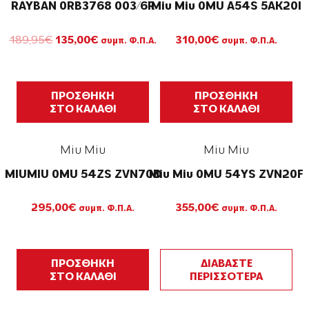
RAYBAN 0RB3768 003/6R
Miu Miu 0MU A54S 5AK20I
Original
Η
189,95
€
135,00
€
310,00
€
συμπ. Φ.Π.Α.
συμπ. Φ.Π.Α.
price
τρέχουσα
was:
τιμή
189,95€.
είναι:
135,00€.
ΠΡΟΣΘΗΚΗ
ΠΡΟΣΘΗΚΗ
ΣΤΟ ΚΑΛΑΘΙ
ΣΤΟ ΚΑΛΑΘΙ
Miu Miu
Miu Miu
MIUMIU 0MU 54ZS ZVN70D
Miu Miu 0MU 54YS ZVN20F
295,00
€
355,00
€
συμπ. Φ.Π.Α.
συμπ. Φ.Π.Α.
ΠΡΟΣΘΗΚΗ
ΔΙΑΒΑΣΤΕ
ΣΤΟ ΚΑΛΑΘΙ
ΠΕΡΙΣΣΟΤΕΡΑ