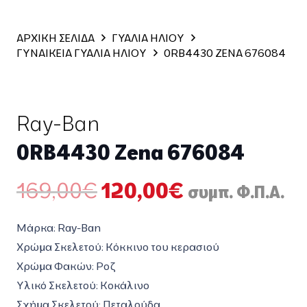
ΑΡΧΙΚΗ ΣΕΛΙΔΑ
ΓΥΑΛΙΑ ΗΛΙΟΥ
ΓΥΝΑΙΚΕΙΑ ΓΥΑΛΙΑ ΗΛΙΟΥ
0RB4430 ZENA 676084
Ray-Ban
0RB4430 Zena 676084
Original
Η
169,00
€
120,00
€
συμπ. Φ.Π.Α.
price
τρέχουσα
was:
τιμή
Μάρκα: Ray-Ban
169,00€.
είναι:
Χρώμα Σκελετού: Κόκκινο του κερασιού
120,00€.
Χρώμα Φακών: Ροζ
Υλικό Σκελετού: Κοκάλινο
Σχήμα Σκελετού: Πεταλούδα