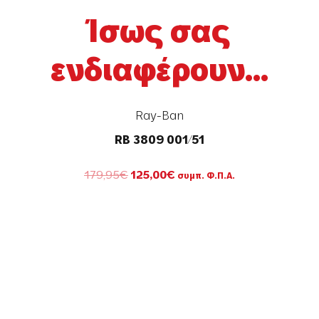
Ίσως σας
ενδιαφέρουν...
Ray-Ban
RB 3809 001/51
Original
Η
179,95
€
125,00
€
συμπ. Φ.Π.Α.
price
τρέχουσα
was:
τιμή
179,95€.
είναι:
125,00€.