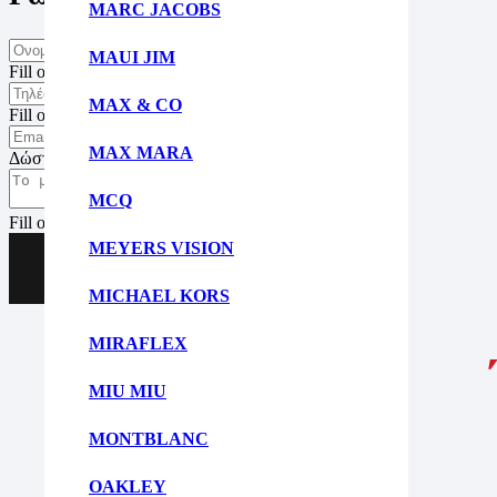
MARC JACOBS
MAUI JIM
Fill out this field
MAX & CO
Fill out this field
MAX MARA
Δώστε μια έγκυρη ηλ. διεύθυνση.
MCQ
Fill out this field
MEYERS VISION
Αποστολή
MICHAEL KORS
MIRAFLEX
MIU MIU
MONTBLANC
OAKLEY