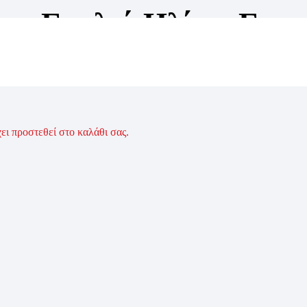
ου
,
Γυαλιά Ηλίου
,
Γυνα
χει προστεθεί στο καλάθι σας.